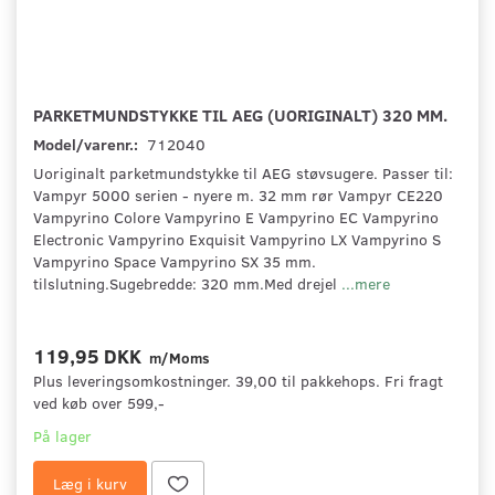
PARKETMUNDSTYKKE TIL AEG (UORIGINALT) 320 MM.
Model/varenr.:
712040
Uoriginalt parketmundstykke til AEG støvsugere. Passer til:
Vampyr 5000 serien - nyere m. 32 mm rør Vampyr CE220
Vampyrino Colore Vampyrino E Vampyrino EC Vampyrino
Electronic Vampyrino Exquisit Vampyrino LX Vampyrino S
Vampyrino Space Vampyrino SX 35 mm.
tilslutning.Sugebredde: 320 mm.Med drejel
...mere
119,95 DKK
m/Moms
Plus leveringsomkostninger. 39,00 til pakkehops. Fri fragt
ved køb over 599,-
På lager
Læg i kurv