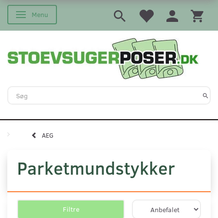
Menu
Skifte navigation
AEG
Parketmundstykker
Filtre