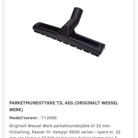
PARKETMUNDSTYKKE TIL AEG (ORIGINALT WESSEL
WERK)
Model/varenr.:
712066
Originalt Wessel Werk parketmundstykke til 32 mm.
tilslutning. Passer til: Vampyr 5000 serien - nyere m. 32
mm rør Vampyr CE220 Vampyrino Colore Vampyrino E