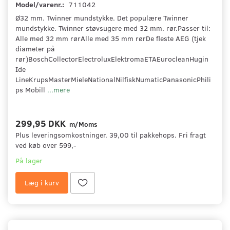
Model/varenr.:
711042
Ø32 mm. Twinner mundstykke. Det populære Twinner
mundstykke. Twinner støvsugere med 32 mm. rør.Passer til:
Alle med 32 mm rørAlle med 35 mm rørDe fleste AEG (tjek
diameter på
rør)BoschCollectorElectroluxElektromaETAEurocleanHugin
Ide
LineKrupsMasterMieleNationalNilfiskNumaticPanasonicPhili
ps Mobill
...mere
299,95 DKK
m/Moms
Plus leveringsomkostninger. 39,00 til pakkehops. Fri fragt
ved køb over 599,-
På lager
Læg i kurv