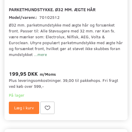
PARKETMUNDSTYKKE. Ø32 MM. ÆGTE HÅR
Model/varenr.:
70102512
Ø32 mm. parketmundstykke med ægte hår og forsænket
front. Passer til: Alle Støvsugere med 32 mm. rør Kan fx.
være mærker som: Electrolux, Nilfisk, AEG, Volta &
Euroclean. Uhyre populært parketmundstykke med ægte hår
og forsænket front, hvilket gør at støvet ikke skubbes foran
mundstykket
...mere
199,95 DKK
m/Moms
Plus leveringsomkostninger. 39,00 til pakkehops. Fri fragt
ved køb over 599,-
På lager
Læg i kurv