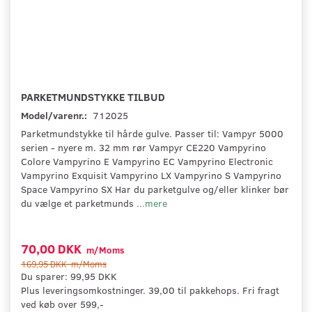
PARKETMUNDSTYKKE TILBUD
Model/varenr.:
712025
Parketmundstykke til hårde gulve. Passer til: Vampyr 5000
serien - nyere m. 32 mm rør Vampyr CE220 Vampyrino
Colore Vampyrino E Vampyrino EC Vampyrino Electronic
Vampyrino Exquisit Vampyrino LX Vampyrino S Vampyrino
Space Vampyrino SX Har du parketgulve og/eller klinker bør
du vælge et parketmunds
...mere
70,00 DKK
m/Moms
169,95 DKK
m/Moms
Du sparer:
99,95 DKK
Plus leveringsomkostninger. 39,00 til pakkehops. Fri fragt
ved køb over 599,-