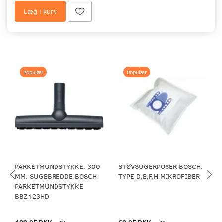
Læg i kurv
Populær
Populær
PARKETMUNDSTYKKE. 300
STØVSUGERPOSER BOSCH.
MM. SUGEBREDDE BOSCH
TYPE D,E,F,H MIKROFIBER
PARKETMUNDSTYKKE
BBZ123HD
199,95 DKK
69,95 DKK