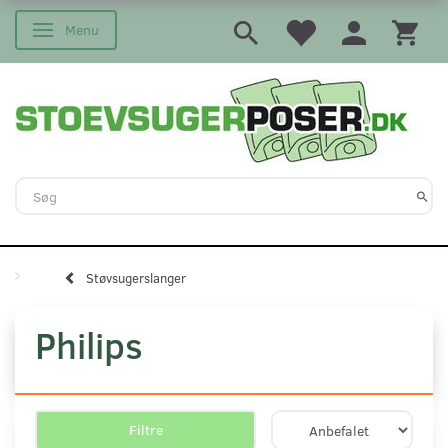
Menu
Skifte navigation
Støvsugerslanger
Philips
Filtre