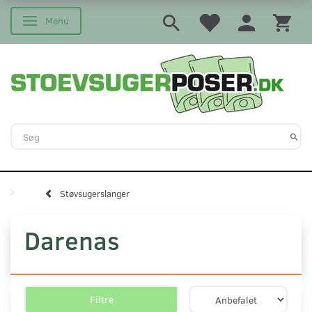
Menu
Skifte navigation
Støvsugerslanger
Darenas
Filtre