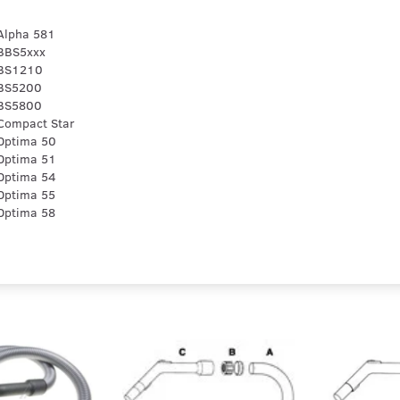
Alpha 581
BBS5xxx
 BS1210
BS5200
BS5800
Compact Star
Optima 50
Optima 51
Optima 54
Optima 55
Optima 58