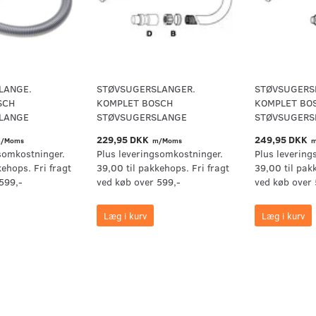
LANGE.
STØVSUGERSLANGER.
STØVSUGERS
SCH
KOMPLET BOSCH
KOMPLET BO
LANGE
STØVSUGERSLANGE
STØVSUGERS
229,95 DKK
249,95 DKK
/Moms
m/Moms
m
somkostninger.
Plus leveringsomkostninger.
Plus levering
kehops. Fri fragt
39,00 til pakkehops. Fri fragt
39,00 til pak
599,-
ved køb over 599,-
ved køb over 
Læg i kurv
Læg i kurv