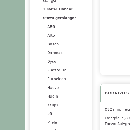
slanger
1 meter slanger
Støvsugerslanger
AEG
Alto
Bosch
Darenas
Dyson
Electrolux
Euroclean
Hoover
BESKRIVELS
Hugin
Krups
Ø32 mm. flexs
LG
Længde: 1,8 
Miele
Farve: Sølvgr