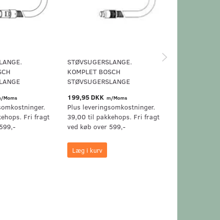
LANGE.
STØVSUGERSLANGE.
BUET RØR. Ø
SCH
KOMPLET BOSCH
BUET RØR
LANGE
STØVSUGERSLANGE
199,95 DKK
99,95 DKK
/Moms
m/Moms
m/
somkostninger.
Plus leveringsomkostninger.
Plus levering
kehops. Fri fragt
39,00 til pakkehops. Fri fragt
39,00 til pak
599,-
ved køb over 599,-
ved køb over 
Læg i kurv
Læg i kurv