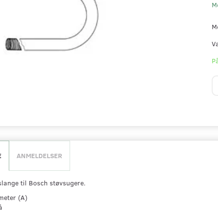
M
M
V
På
E
ANMELDELSER
lange til Bosch støvsugere.
meter (A)
å