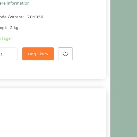
ere information
odel/varenr.:
701050
ægt:
2 kg
 lager
Læg i kurv