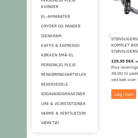
KVINDER
EL-APPARATER
GRYDER OG PANDER
ISENKRAM
STØVSUGERS
KOMPLET BO
KAFFE & ESPRESSO
STØVSUGERS
KØKKEN SMÅ-EL
229,95 DKK
m
PERSONLIG PLEJE
Plus levering
39,00 til pak
RENGØRINGSARTIKLER
ved køb over 
RESERVEDELE
SODAVANDSMASKINER
Læg i kurv
URE & VEJRSTATIONER
VARME & VENTILATION
VÆRKTØJ