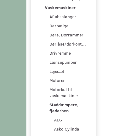
Vaskemaskiner
Afløbsslanger
Dørbælge
Døre, Dørrammer
Dørlåse/dørkontakter
Drivremme
Lænsepumper
Lejesæt
Motorer
Motorkul til
vaskemaskiner
Støddæmpere,
fjederben
AEG
Asko Cylinda