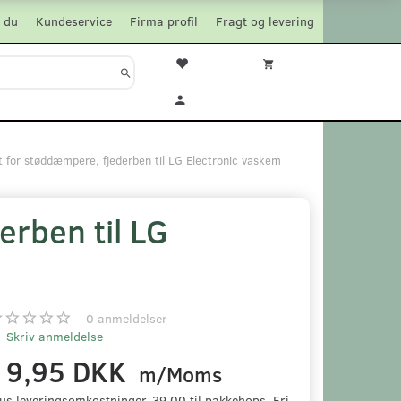
 du
Kundeservice
Firma profil
Fragt og levering
it for støddæmpere, fjederben til LG Electronic vaskem
erben til LG
0
anmeldelser
Skriv anmeldelse
19,95 DKK
m/Moms
us leveringsomkostninger. 39,00 til pakkehops. Fri