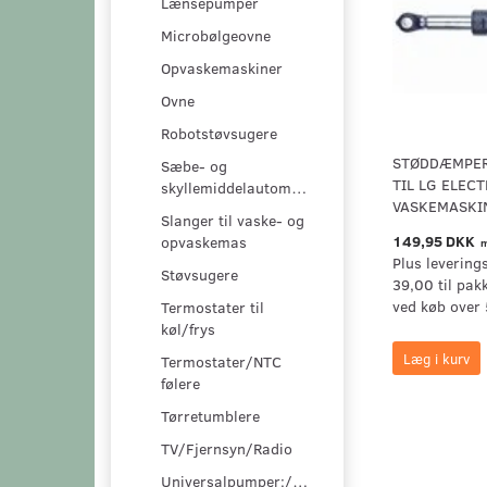
Lænsepumper
Microbølgeovne
Opvaskemaskiner
Ovne
Robotstøvsugere
STØDDÆMPER
Sæbe- og
TIL LG ELEC
skyllemiddelautomater
VASKEMASKI
Slanger til vaske- og
149,95 DKK
opvaskemas
m
Plus levering
Støvsugere
39,00 til pak
ved køb over 
Termostater til
køl/frys
Læg i kurv
Termostater/NTC
følere
Tørretumblere
TV/Fjernsyn/Radio
Universalpumper:/pumpesæt