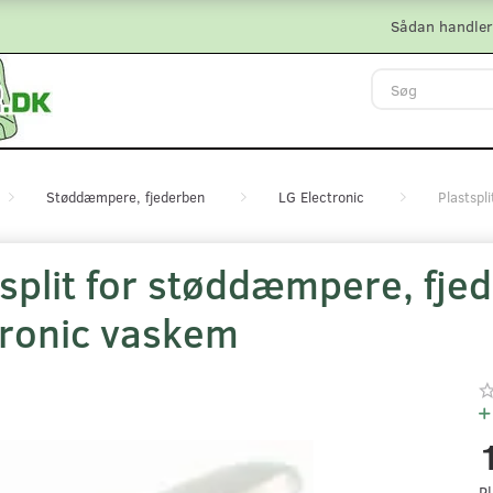
Sådan handler
Støddæmpere, fjederben
LG Electronic
Plastspl
split for støddæmpere, fjed
tronic vaskem
Pl