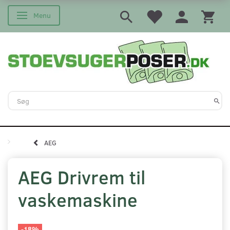
Menu
Skifte navigation
AEG
AEG Drivrem til
vaskemaskine
-18%