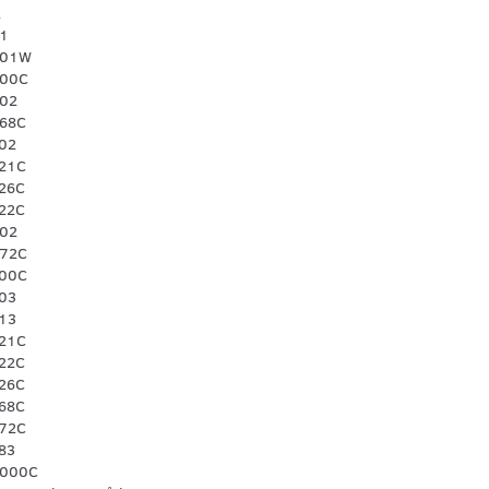
2
01
801W
400C
402
468C
502
521C
526C
622C
702
772C
800C
803
813
821C
822C
826C
868C
872C
83
1000C