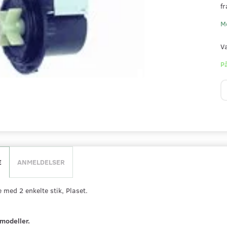
fr
M
V
På
E
ANMELDELSER
ed 2 enkelte stik, Plaset.
. modeller.