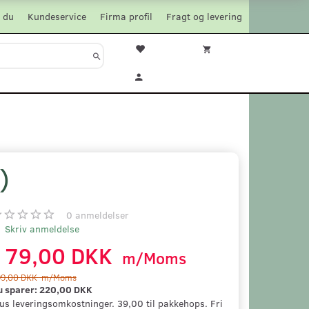
 du
Kundeservice
Firma profil
Fragt og levering
)
0
anmeldelser
Skriv anmeldelse
179,00 DKK
m/Moms
99,00 DKK
m/Moms
u sparer:
220,00 DKK
us leveringsomkostninger. 39,00 til pakkehops. Fri