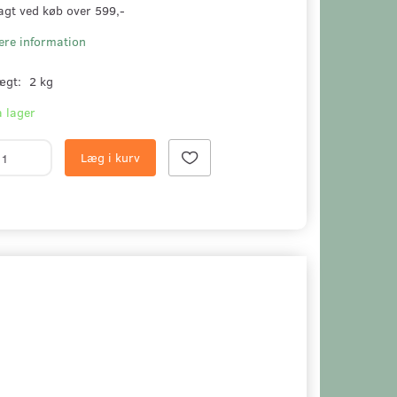
agt ved køb over 599,-
ere information
ægt:
2 kg
 lager
Læg i kurv