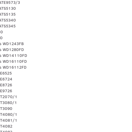
ATE9573/3
ATS5130
ATS5135
ATS5340
ATS5345
00
00
ics WD1243FB
ics WD1280FD
ics WD14110FD
ics WD16110FD
ics WD16112FD
WE6525
WE6724
WE8726
WE9726
WT2070/1
WT3080/1
WT3090
WT4080/1
WT4081/1
WT4082
WT4083