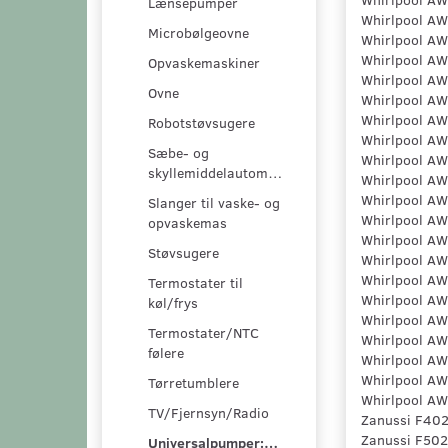
Lænsepumper
Whirlpool A
Microbølgeovne
Whirlpool A
Whirlpool A
Opvaskemaskiner
Whirlpool A
Ovne
Whirlpool A
Whirlpool A
Robotstøvsugere
Whirlpool A
Sæbe- og
Whirlpool A
skyllemiddelautomater
Whirlpool A
Whirlpool A
Slanger til vaske- og
Whirlpool A
opvaskemas
Whirlpool A
Støvsugere
Whirlpool A
Whirlpool A
Termostater til
Whirlpool A
køl/frys
Whirlpool A
Termostater/NTC
Whirlpool A
følere
Whirlpool A
Whirlpool A
Tørretumblere
Whirlpool A
TV/Fjernsyn/Radio
Zanussi F40
Zanussi F502
Universalpumper:/pumpesæt