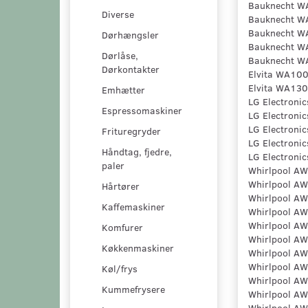
Bauknecht W
Diverse
Bauknecht W
Bauknecht W
Dørhængsler
Bauknecht W
Dørlåse,
Bauknecht W
Dørkontakter
Elvita WA10
Elvita WA13
Emhætter
LG Electron
Espressomaskiner
LG Electron
LG Electron
Frituregryder
LG Electron
Håndtag, fjedre,
LG Electron
paler
Whirlpool A
Whirlpool A
Hårtører
Whirlpool A
Kaffemaskiner
Whirlpool A
Whirlpool A
Komfurer
Whirlpool A
Køkkenmaskiner
Whirlpool A
Whirlpool A
Køl/frys
Whirlpool A
Kummefrysere
Whirlpool A
Whirlpool A