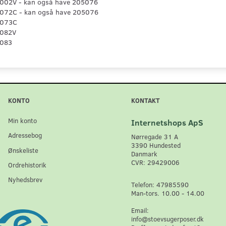
002V - kan også have 205076
072C - kan også have 205076
1073C
1082V
1083
KONTO
KONTAKT
Min konto
Internetshops ApS
Adressebog
Nørregade 31 A
3390 Hundested
Ønskeliste
Danmark
CVR: 29429006
Ordrehistorik
Nyhedsbrev
Telefon: 47985590
Man-tors. 10.00 - 14.00
Email:
info@stoevsugerposer.dk