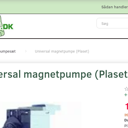
Sådan handler
/pumpesæt
Universal magnetpumpe (Plaset)
ersal magnetpumpe (Plaset
3
D
Pl