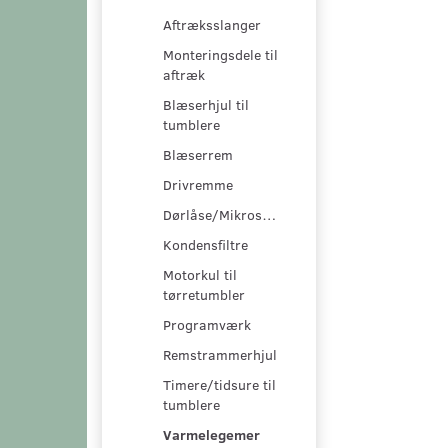
Aftræksslanger
Monteringsdele til
aftræk
Blæserhjul til
tumblere
Blæserrem
Drivremme
Dørlåse/Mikroswitche
Kondensfiltre
Motorkul til
tørretumbler
Programværk
Remstrammerhjul
Timere/tidsure til
tumblere
Varmelegemer