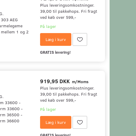
Plus leveringsomkostninger.
39,00 til pakkehops. Fri fragt
G.
ved køb over 599,-
m 303 AEG
armelegeme
På lager
g mellem 1 og 2
Læg i kurv
GRATIS levering!
919,95 DKK
m/Moms
Plus leveringsomkostninger.
39,00 til pakkehops. Fri fragt
G.
ved køb over 599,-
erm 33600 -
erm 33600 -
På lager
erm 36500 -
erm 36600
Læg i kurv
GRATIS levering!