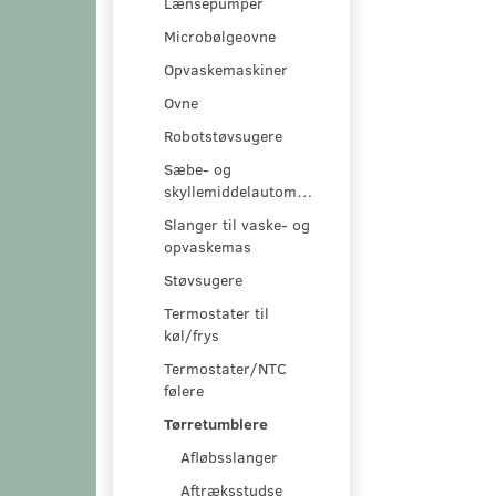
Lænsepumper
Microbølgeovne
Opvaskemaskiner
Ovne
Robotstøvsugere
Sæbe- og
skyllemiddelautomater
Slanger til vaske- og
opvaskemas
Støvsugere
Termostater til
køl/frys
Termostater/NTC
følere
Tørretumblere
Afløbsslanger
Aftræksstudse