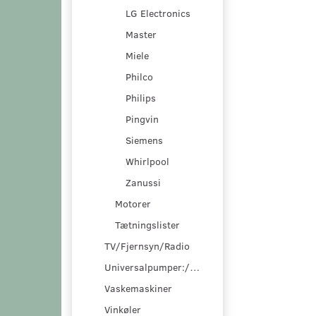
LG Electronics
Master
Miele
Philco
Philips
Pingvin
Siemens
Whirlpool
Zanussi
Motorer
Tætningslister
TV/Fjernsyn/Radio
Universalpumper:/pumpesæt
Vaskemaskiner
Vinkøler