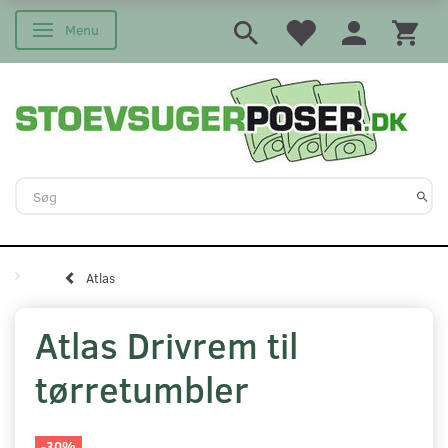
Menu
Skifte navigation
Atlas
Atlas Drivrem til
tørretumbler
-30%