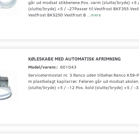
går ud modsat stikbenene.Pos. varm (slutte/bryde) +5 
(slutte/bryde) +5 / -27Passer til:Vestfrost BKF355 Ves
Vestfrost BKS250 Vestfrost B
...mere
KØLESKABE MED AUTOMATISK AFRIMNING
Model/varenr.:
601043
Servicetermostat nr. 3 Ranco uden tilbehør.Ranco K59
m plastbelagt kapilarrør. Føleren går ud modsat akslen
(slutte/bryde) +5 / -12 Pos. kold (slutte/bryde) +5 / -3