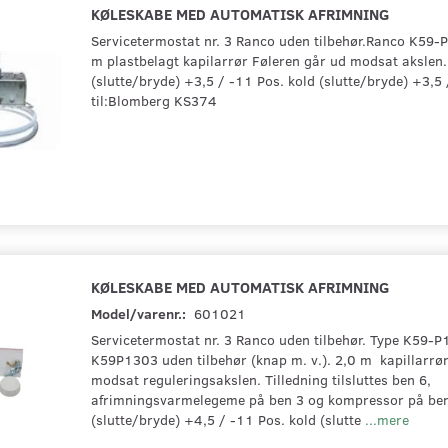
KØLESKABE MED AUTOMATISK AFRIMNING
Servicetermostat nr. 3 Ranco uden tilbehør.Ranco K59
m plastbelagt kapilarrør Føleren går ud modsat akslen
(slutte/bryde) +3,5 / -11 Pos. kold (slutte/bryde) +3,5
til:Blomberg KS374
KØLESKABE MED AUTOMATISK AFRIMNING
Model/varenr.:
601021
Servicetermostat nr. 3 Ranco uden tilbehør. Type K59-P
K59P1303 uden tilbehør (knap m. v.). 2,0 m kapillarrør
modsat reguleringsakslen. Tilledning tilsluttes ben 6,
afrimningsvarmelegeme på ben 3 og kompressor på be
(slutte/bryde) +4,5 / -11 Pos. kold (slutte
...mere