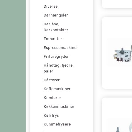
Diverse
Dørhængsler
Dørlåse,
Dørkontakter
Emhætter
Espressomaskiner
Frituregryder
Håndtag, fjedre,
paler
Hårtører
Kaffemaskiner
Komfurer
Køkkenmaskiner
Køl/frys
Kummefrysere