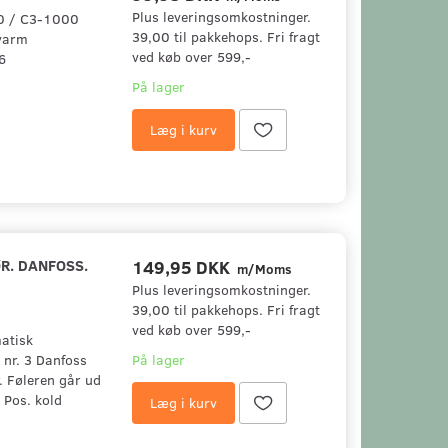
Plus leveringsomkostninger.
00 / C3-1000
39,00 til pakkehops. Fri fragt
 varm
ved køb over 599,-
6
På lager
Læg i kurv
R. DANFOSS.
149,95 DKK
m/Moms
Plus leveringsomkostninger.
39,00 til pakkehops. Fri fragt
ved køb over 599,-
atisk
 nr. 3 Danfoss
På lager
. Føleren går ud
 Pos. kold
Læg i kurv