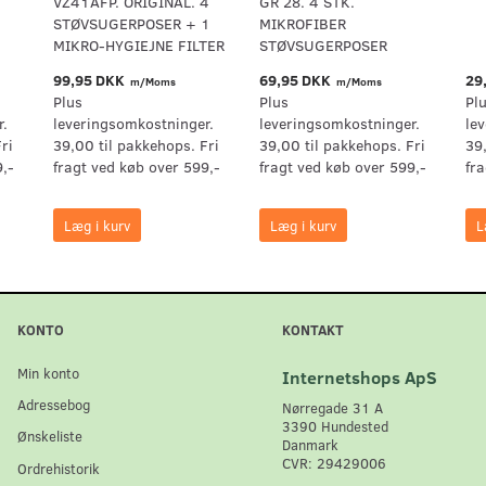
VZ41AFP. ORIGINAL. 4
GR 28. 4 STK.
STØVSUGERPOSER + 1
MIKROFIBER
MIKRO-HYGIEJNE FILTER
STØVSUGERPOSER
99,95 DKK
69,95 DKK
29
m/Moms
m/Moms
Plus
Plus
Pl
r.
leveringsomkostninger.
leveringsomkostninger.
le
ri
39,00 til pakkehops. Fri
39,00 til pakkehops. Fri
39
9,-
fragt ved køb over 599,-
fragt ved køb over 599,-
fr
Læg i kurv
Læg i kurv
L
KONTO
KONTAKT
Min konto
Internetshops ApS
Adressebog
Nørregade 31 A
3390 Hundested
Ønskeliste
Danmark
CVR: 29429006
Ordrehistorik