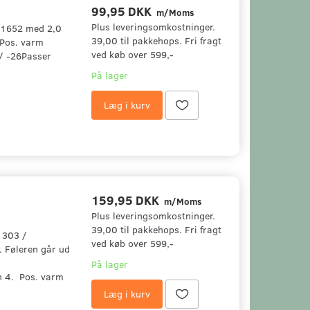
99,95 DKK
m/Moms
Plus leveringsomkostninger.
-P1652 med 2,0
39,00 til pakkehops. Fri fragt
.Pos. varm
ved køb over 599,-
 / -26Passer
På lager
Læg i kurv
159,95 DKK
m/Moms
Plus leveringsomkostninger.
39,00 til pakkehops. Fri fragt
1303 /
ved køb over 599,-
. Føleren går ud
På lager
n 4. Pos. varm
Læg i kurv