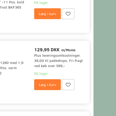
/ -11 Pos. kold
På lager
tfrost BKF365
Læg i kurv
129,95 DKK
m/Moms
Plus leveringsomkostninger.
39,00 til pakkehops. Fri fragt
-P1260 med 1,0
ved køb over 599,-
.Pos. varm
2
På lager
Læg i kurv