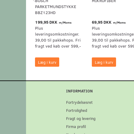
BOSCH
MIKROFIBER
PARKETMUNDSTYKKE
BBZ123HD
199,95 DKK
69,95 DKK
m/Moms
m/Moms
Plus
Plus
leveringsomkostninger.
leveringsomkostninge
39,00 til pakkehops. Fri
39,00 til pakkehops. F
fragt ved køb over 599,-
fragt ved køb over 59
Læg i kurv
Læg i kurv
INFORMATION
Fortrydelsesret
Fortrolighed
Fragt og levering
Firma profil