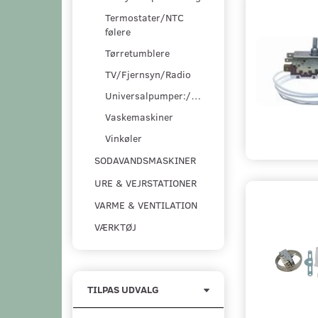
Termostater/NTC
følere
Tørretumblere
TV/Fjernsyn/Radio
Universalpumper:/pumpesæt
Vaskemaskiner
Vinkøler
SODAVANDSMASKINER
URE & VEJRSTATIONER
VARME & VENTILATION
VÆRKTØJ
Skifte
TILPAS UDVALG
filter