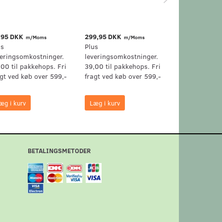
AIRCLEAN FIL
50
,95 DKK
299,95 DKK
349,95 DKK
m/Moms
m/Moms
m
us
Plus
Plus
veringsomkostninger.
leveringsomkostninger.
leveringsomk
,00 til pakkehops. Fri
39,00 til pakkehops. Fri
39,00 til pak
agt ved køb over 599,-
fragt ved køb over 599,-
fragt ved køb
æg i kurv
Læg i kurv
Læg i kurv
BETALINGSMETODER