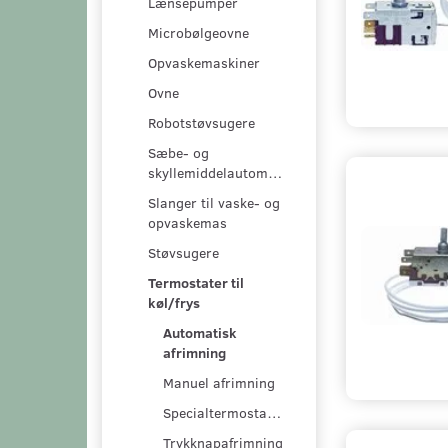
Lænsepumper
Microbølgeovne
Opvaskemaskiner
Ovne
Robotstøvsugere
Sæbe- og
skyllemiddelautomater
Slanger til vaske- og
opvaskemas
Støvsugere
Termostater til
køl/frys
Automatisk
afrimning
Manuel afrimning
Specialtermostater
Trykknapafrimning