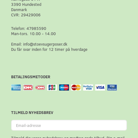
3390 Hundested
Danmark
CVR: 29429006
Telefon: 47985590
Man-tors. 10.00 - 14.00
Email: info@stoevsugerposer.dk
Du får svar inden for 12 timer på hverdage
BETALINGSMETODER
TILMELD NYHEDSBREV
Email-
adresse
Tilmeld dig vores nyhedsbrev og modtag gode tilbud. Din e-mail