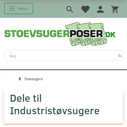
Menu
Skifte navigation
Støvsugere
Dele til
Industristøvsugere