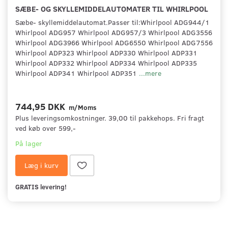
SÆBE- OG SKYLLEMIDDELAUTOMATER TIL WHIRLPOOL
Sæbe- skyllemiddelautomat.Passer til:Whirlpool ADG944/1
Whirlpool ADG957 Whirlpool ADG957/3 Whirlpool ADG3556
Whirlpool ADG3966 Whirlpool ADG6550 Whirlpool ADG7556
Whirlpool ADP323 Whirlpool ADP330 Whirlpool ADP331
Whirlpool ADP332 Whirlpool ADP334 Whirlpool ADP335
Whirlpool ADP341 Whirlpool ADP351
...mere
744,95 DKK
m/Moms
Plus leveringsomkostninger. 39,00 til pakkehops. Fri fragt
ved køb over 599,-
På lager
Læg i kurv
GRATIS levering!