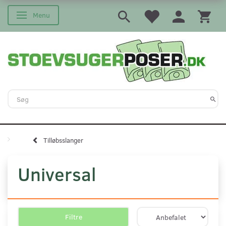
Menu
Skifte navigation
Tilløbsslanger
Universal
Filtre