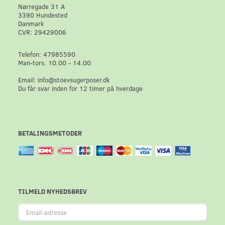
Nørregade 31 A
3390 Hundested
Danmark
CVR: 29429006
Telefon: 47985590
Man-tors. 10.00 - 14.00
Email: info@stoevsugerposer.dk
Du får svar inden for 12 timer på hverdage
BETALINGSMETODER
TILMELD NYHEDSBREV
Email-
adresse