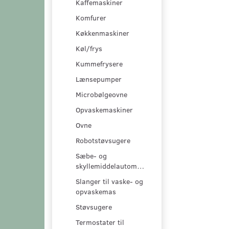
Kaffemaskiner
Komfurer
Køkkenmaskiner
Køl/frys
Kummefrysere
Lænsepumper
Microbølgeovne
Opvaskemaskiner
Ovne
Robotstøvsugere
Sæbe- og
skyllemiddelautomater
Slanger til vaske- og
opvaskemas
Støvsugere
Termostater til