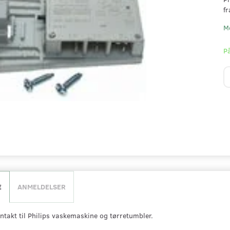
fr
M
På
E
ANMELDELSER
ntakt til Philips vaskemaskine og tørretumbler.