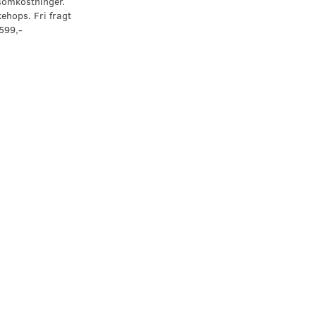
somkostninger.
kehops. Fri fragt
599,-