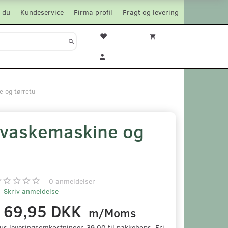
 du
Kundeservice
Firma profil
Fragt og levering
e og tørretu
ps vaskemaskine og
0
anmeldelser
Skriv anmeldelse
169,95 DKK
m/Moms
us leveringsomkostninger. 39,00 til pakkehops. Fri