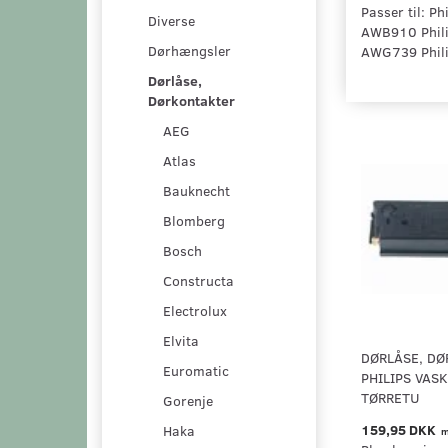
Passer til: 
Diverse
AWB910 Phili
Dørhængsler
AWG739 Phil
Dørlåse,
Dørkontakter
AEG
Atlas
Bauknecht
Blomberg
Bosch
Constructa
Electrolux
Elvita
DØRLÅSE, DØ
Euromatic
PHILIPS VAS
TØRRETU
Gorenje
159,95 DKK
Haka
m