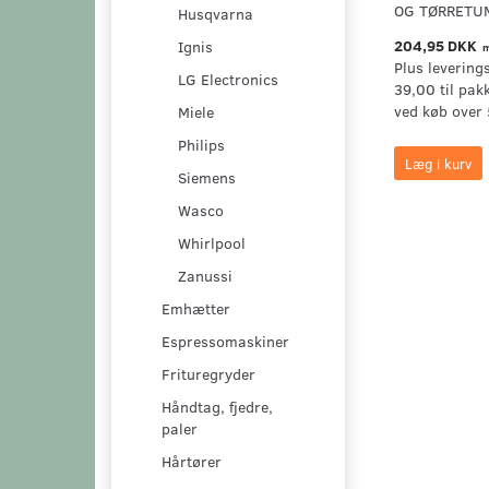
OG TØRRETU
Husqvarna
204,95 DKK
Ignis
m
Plus levering
LG Electronics
39,00 til pak
ved køb over 
Miele
Philips
Læg i kurv
Siemens
Wasco
Whirlpool
Zanussi
Emhætter
Espressomaskiner
Frituregryder
Håndtag, fjedre,
paler
Hårtører