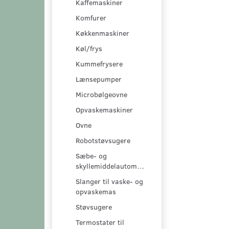
Kaffemaskiner
Komfurer
Køkkenmaskiner
Køl/frys
Kummefrysere
Lænsepumper
Microbølgeovne
Opvaskemaskiner
Ovne
Robotstøvsugere
Sæbe- og
skyllemiddelautomater
Slanger til vaske- og
opvaskemas
Støvsugere
Termostater til