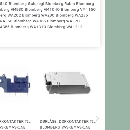
 1540 Blomberg Guldsegl Blomberg Rubin Blomberg
mberg VM930 Blomberg VM1040 Blomberg VM1150
berg WA202 Blomberg WA230 Blomberg WA235
 WA360 Blomberg WA365 Blomberg WA370
 WA385 Blomberg WA1310 Blomberg WA1312
RKONTAKTER TIL
DØRLÅSE, DØRKONTAKTER TIL
DØRLÅSE, DØ
ASKEMASKINE
BLOMBERG VASKEMASKINE
BLOMBERG V