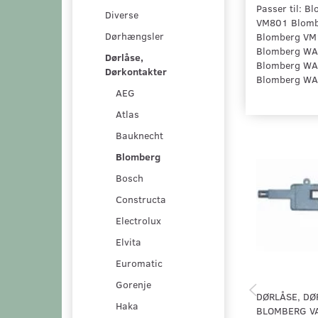
Passer til: 
Diverse
VM801 Blomb
Dørhængsler
Blomberg VM
Blomberg WA
Dørlåse,
Blomberg WA
Dørkontakter
Blomberg WA1
AEG
Atlas
Bauknecht
Blomberg
Bosch
Constructa
Electrolux
Elvita
Euromatic
Gorenje
DØRLÅSE, DØ
Haka
BLOMBERG V