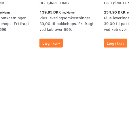
MB
OG TØRRETUMB
OG TØRRETU
139,95 DKK
234,95 DKK
/Moms
m/Moms
m
somkostninger.
Plus leveringsomkostninger.
Plus levering
kehops. Fri fragt
39,00 til pakkehops. Fri fragt
39,00 til pak
599,-
ved køb over 599,-
ved køb over 
Læg i kurv
Læg i kurv