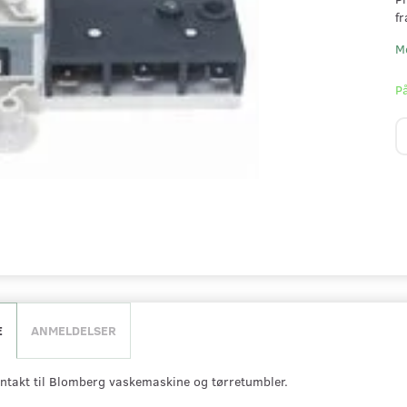
fr
M
På
E
ANMELDELSER
ntakt til Blomberg vaskemaskine og tørretumbler.