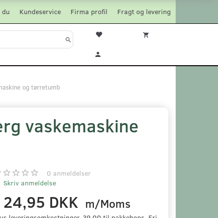
 du
Kundeservice
Firma profil
Fragt og levering
emaskine og tørretumb
berg vaskemaskine
0
anmeldelser
Skriv anmeldelse
124,95 DKK
m/Moms
us leveringsomkostninger. 39,00 til pakkehops. Fri