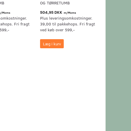
MB
OG TØRRETUMB
OG TØRRETU
504,95 DKK
194,95 DKK
/Moms
m/Moms
m
somkostninger.
Plus leveringsomkostninger.
Plus levering
kehops. Fri fragt
39,00 til pakkehops. Fri fragt
39,00 til pak
599,-
ved køb over 599,-
ved køb over 
Læg i kurv
Læg i kurv