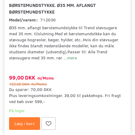
BØRSTEMUNDSTYKKE. Ø35 MM. AFLANGT
BØRSTEMUNDSTYKKE
Model/varenr.:
712030
Ø35 mm. aflangt børstemundstykke til Trend støvsugere
med 35 mm. tilslutning.Med et børstemundstkke kan du
støvsuge bogreoler, bøger, hylder, etc..Hvis din støvsuger
ikke findes blandt nedenstående modeller, kan du måle
studsens diameter (udvendig).Passer til: Alle Trend
støvsugere med 35 mm. rør
...mere
99,00 DKK
m/Moms
169,00 DKK
m/Moms
Du sparer:
70,00 DKK
Plus leveringsomkostninger. 39,00 til pakkehops. Fri fragt
ved køb over 599,-
På lager
Læg i kurv