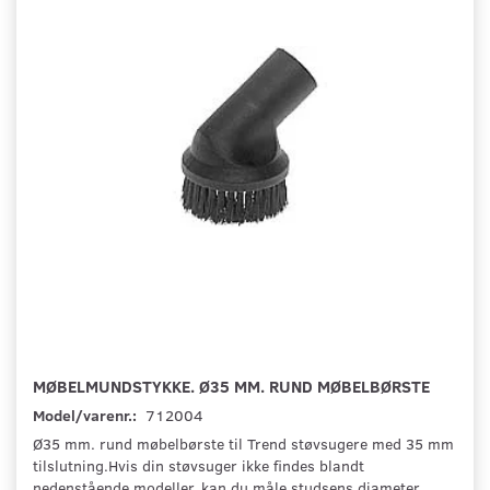
MØBELMUNDSTYKKE. Ø35 MM. RUND MØBELBØRSTE
Model/varenr.:
712004
Ø35 mm. rund møbelbørste til Trend støvsugere med 35 mm
tilslutning.Hvis din støvsuger ikke findes blandt
nedenstående modeller, kan du måle studsens diameter