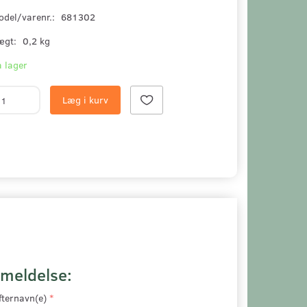
odel/varenr.:
681302
ægt:
0,2 kg
 lager
Læg i kurv
nmeldelse:
fternavn(e)