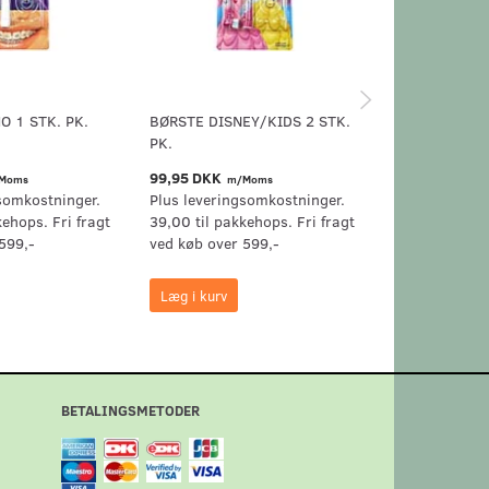
O 1 STK. PK.
BØRSTE DISNEY/KIDS 2 STK.
BRAUN ORAL
PK.
99,95 DKK
119,95 DKK
Moms
m/Moms
m
somkostninger.
Plus leveringsomkostninger.
Plus levering
kehops. Fri fragt
39,00 til pakkehops. Fri fragt
39,00 til pak
599,-
ved køb over 599,-
ved køb over 
Læg i kurv
Læg i kurv
BETALINGSMETODER