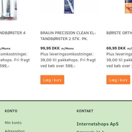
NDBØRSTER 4
BRAUN PRECISION CLEAN EL-
BØRSTE ORTH
TANDBØRSTER 2 STK. PK.
99,95 DKK
69,95 DKK
/Moms
m/Moms
m/
somkostninger.
Plus leveringsomkostninger.
Plus levering
kehops. Fri fragt
39,00 til pakkehops. Fri fragt
39,00 til pak
599,-
ved køb over 599,-
ved køb over 
Læg i kurv
Læg i kurv
KONTO
KONTAKT
Min konto
Internetshops ApS
Adressebog
Nørregade 31 A