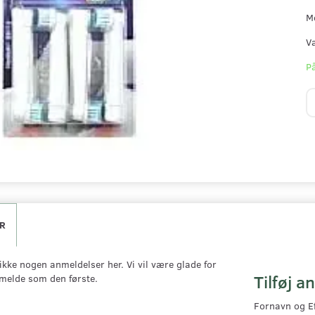
M
V
På
R
ikke nogen anmeldelser her. Vi vil være glade for
Tilføj a
nmelde som den første.
Fornavn og E