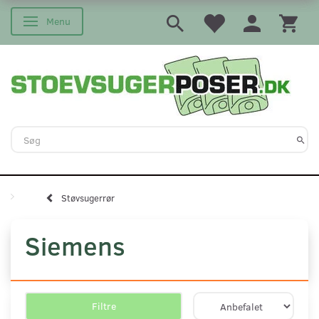
Menu
Skifte navigation
Støvsugerrør
Siemens
Filtre