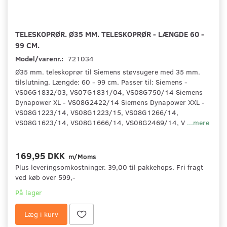
TELESKOPRØR. Ø35 MM. TELESKOPRØR - LÆNGDE 60 -
99 CM.
Model/varenr.:
721034
Ø35 mm. teleskoprør til Siemens støvsugere med 35 mm.
tilslutning. Længde: 60 - 99 cm. Passer til: Siemens -
VS06G1832/03, VS07G1831/04, VS08G750/14 Siemens
Dynapower XL - VS08G2422/14 Siemens Dynapower XXL -
VS08G1223/14, VS08G1223/15, VS08G1266/14,
VS08G1623/14, VS08G1666/14, VS08G2469/14, V
...mere
169,95 DKK
m/Moms
Plus leveringsomkostninger. 39,00 til pakkehops. Fri fragt
ved køb over 599,-
På lager
Læg i kurv