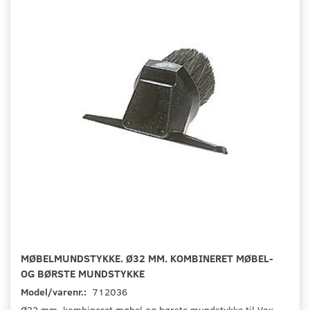
MØBELMUNDSTYKKE. Ø32 MM. KOMBINERET MØBEL-
OG BØRSTE MUNDSTYKKE
Model/varenr.:
712036
Ø32 mm. kombineret møbel og børste mundstykke til Vax