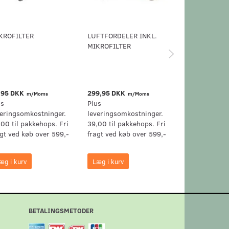
KROFILTER
LUFTFORDELER INKL.
STØVSUGERFI
MIKROFILTER
MIELE ACTIV
AIRCLEAN FIL
50
,95 DKK
299,95 DKK
349,95 DKK
m/Moms
m/Moms
m
us
Plus
Plus
veringsomkostninger.
leveringsomkostninger.
leveringsomk
,00 til pakkehops. Fri
39,00 til pakkehops. Fri
39,00 til pak
agt ved køb over 599,-
fragt ved køb over 599,-
fragt ved køb
æg i kurv
Læg i kurv
Læg i kurv
BETALINGSMETODER