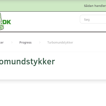
Sådan handler
ker
Progress
Turbomundstykker
omundstykker