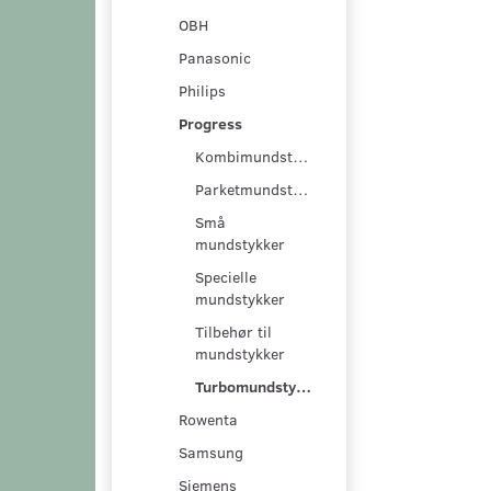
OBH
Panasonic
Philips
Progress
Kombimundstykker
Parketmundstykker
Små
mundstykker
Specielle
mundstykker
Tilbehør til
mundstykker
Turbomundstykker
Rowenta
Samsung
Siemens