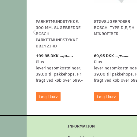
PARKETMUNDSTYKKE.
STØVSUGERPOSER
300 MM. SUGEBREDDE
BOSCH. TYPE D,E,F,H
BOSCH
MIKROFIBER
PARKETMUNDSTYKKE
BBZ123HD
199,95 DKK
69,95 DKK
m/Moms
m/Moms
Plus
Plus
leveringsomkostninger.
leveringsomkostninge
39,00 til pakkehops. Fri
39,00 til pakkehops. F
fragt ved køb over 599,-
fragt ved køb over 59
Læg i kurv
Læg i kurv
INFORMATION