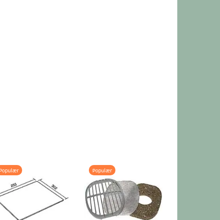
Populær
Populær
Populær