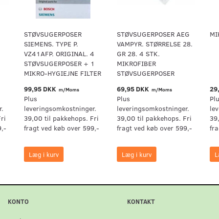
STØVSUGERPOSER
STØVSUGERPOSER AEG
MI
SIEMENS. TYPE P.
VAMPYR. STØRRELSE 28.
VZ41AFP. ORIGINAL. 4
GR 28. 4 STK.
STØVSUGERPOSER + 1
MIKROFIBER
MIKRO-HYGIEJNE FILTER
STØVSUGERPOSER
99,95 DKK
69,95 DKK
29
m/Moms
m/Moms
Plus
Plus
Pl
r.
leveringsomkostninger.
leveringsomkostninger.
le
ri
39,00 til pakkehops. Fri
39,00 til pakkehops. Fri
39
9,-
fragt ved køb over 599,-
fragt ved køb over 599,-
fr
Læg i kurv
Læg i kurv
L
KONTO
KONTAKT