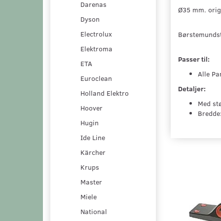
Darenas
Ø35 mm. orig
Dyson
Electrolux
Børstemundstyk
Elektroma
Passer til:
ETA
Alle P
Euroclean
Detaljer:
Holland Elektro
Med stø
Hoover
Bredde
Hugin
Ide Line
Kärcher
Krups
Master
Miele
National