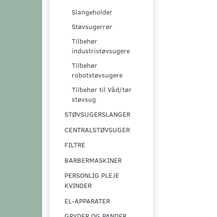
Slangeholder
Støvsugerrør
Tilbehør
industristøvsugere
Tilbehør
robotstøvsugere
Tilbehør til Våd/tør
støvsug
STØVSUGERSLANGER
CENTRALSTØVSUGER
FILTRE
BARBERMASKINER
PERSONLIG PLEJE
KVINDER
EL-APPARATER
GRYDER OG PANDER