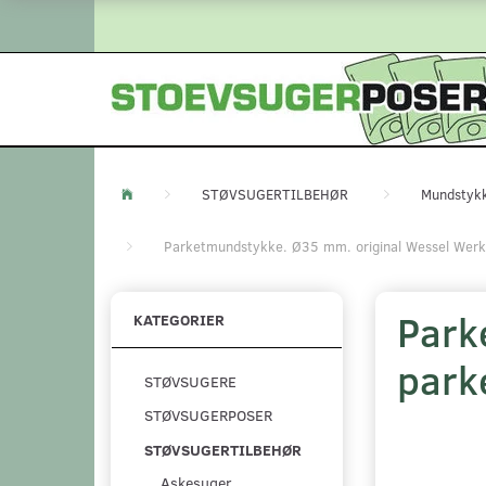
STØVSUGERTILBEHØR
Mundstyk
Parketmundstykke. Ø35 mm. original Wessel Wer
Park
KATEGORIER
park
STØVSUGERE
STØVSUGERPOSER
STØVSUGERTILBEHØR
Askesuger