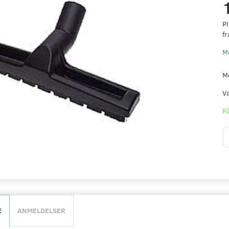
Pl
fr
M
M
V
På
E
ANMELDELSER