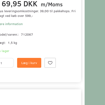
169,95 DKK
m/Moms
us leveringsomkostninger. 39,00 til pakkehops. Fri
agt ved køb over 599,-
ere information
odel/varenr.:
712067
ægt:
1,5 kg
 lager
Læg i kurv