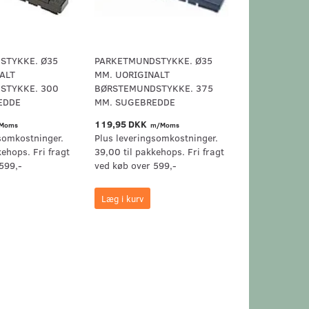
STYKKE. Ø35
PARKETMUNDSTYKKE. Ø35
ALT
MM. UORIGINALT
STYKKE. 300
BØRSTEMUNDSTYKKE. 375
EDDE
MM. SUGEBREDDE
119,95 DKK
Moms
m/Moms
somkostninger.
Plus leveringsomkostninger.
kehops. Fri fragt
39,00 til pakkehops. Fri fragt
599,-
ved køb over 599,-
Læg i kurv