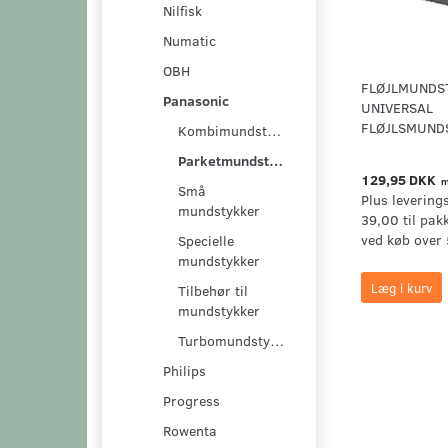
Nilfisk
Numatic
OBH
FLØJLMUNDS
Panasonic
UNIVERSAL
FLØJLSMUND
Kombimundstykker
Parketmundstykker
129,95 DKK
m
Små
Plus levering
mundstykker
39,00 til pak
ved køb over 
Specielle
mundstykker
Læg i kurv
Tilbehør til
mundstykker
Turbomundstykker
Philips
Progress
Rowenta