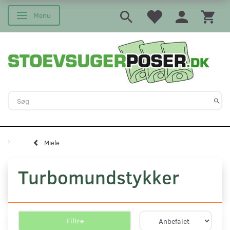
Menu
Skifte navigation
Miele
Turbomundstykker
Filtre