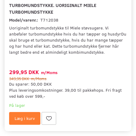
TURBOMUNDSTYKKE. UORIGINALT MIELE
TURBOMUNDSTYKKE
Model/varenr.:
T712038
Uoriginalt turbomundstykke til Miele støvsugere. Vi
anbefaler turbomundstykke hvis du har tæpper og husdyrDu
skal bruge et turbomundstykke, hvis du har mange tæpper
og har hund eller kat. Dette turbomundstykke fjerner hår
langt bedre end et almindeligt kombimundstykke.
299,95 DKK
m/Moms
349,95 DKK
m/Moms
Du sparer:
50,00 DKK
Plus leveringsomkostninger. 39,00 til pakkehops. Fri fragt
ved køb over 599,-
På lager
Læg i kurv