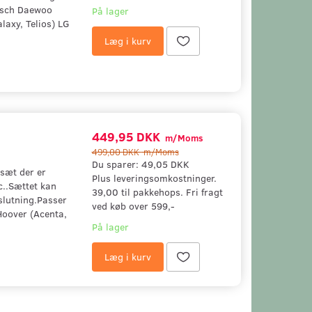
Bosch Daewoo
På lager
laxy, Telios) LG
Læg i kurv
449,95 DKK
m/Moms
499,00 DKK
m/Moms
Du sparer:
49,05 DKK
sæt der er
Plus leveringsomkostninger.
c..Sættet kan
39,00 til pakkehops. Fri fragt
slutning.Passer
ved køb over 599,-
Hoover (Acenta,
På lager
Læg i kurv