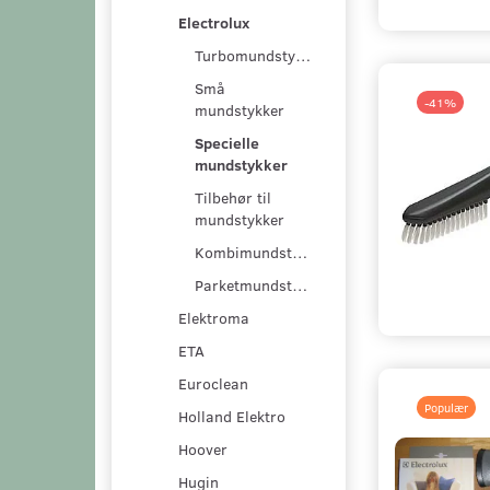
Electrolux
Turbomundstykker
Små
-41%
mundstykker
Specielle
mundstykker
Tilbehør til
mundstykker
Kombimundstykker
Parketmundstykker
Elektroma
ETA
Euroclean
Populær
Holland Elektro
Hoover
Hugin