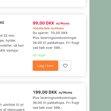
KE
99,00 DKK
m/Moms
169,00 DKK
m/Moms
Du sparer:
70,00 DKK
ed 32 mm.
Plus leveringsomkostninger.
r, hylder,
39,00 til pakkehops. Fri fragt
odeller, så kan
ved køb over 599,-
: AEG Vampyr
På lager
Læg i kurv
199,00 DKK
m/Moms
Plus leveringsomkostninger.
39,00 til pakkehops. Fri fragt
udviklet til at
ved køb over 599,-
es af støvsugere