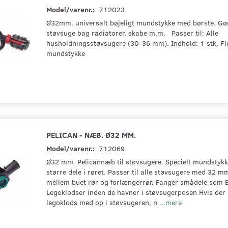
Model/varenr.:
712023
Ø32mm. universalt bøjeligt mundstykke med børste. Gør 
støvsuge bag radiatorer, skabe m.m. Passer til: Alle
husholdningsstøvsugere (30-36 mm). Indhold: 1 stk. Fl
mundstykke
PELICAN - NÆB. Ø32 MM.
Model/varenr.:
712069
Ø32 mm. Pelicannæb til støvsugere. Specielt mundstykk
større dele i røret. Passer til alle støvsugere med 32 m
mellem buet rør og forlængerrør. Fanger smådele som 
Legoklodser inden de havner i støvsugerposen Hvis der
legoklods med op i støvsugeren, n
...mere