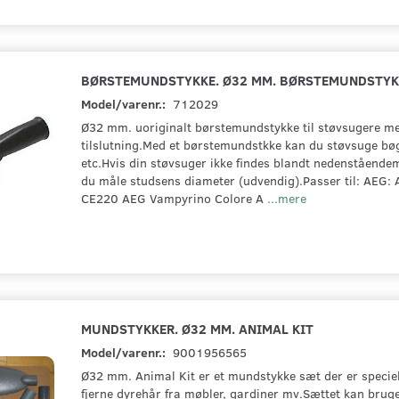
BØRSTEMUNDSTYKKE. Ø32 MM. BØRSTEMUNDSTYK
Model/varenr.:
712029
Ø32 mm. uoriginalt børstemundstykke til støvsugere m
tilslutning.Med et børstemundstkke kan du støvsuge bøge
etc.Hvis din støvsuger ikke findes blandt nedenståendem
du måle studsens diameter (udvendig).Passer til: AEG
CE220 AEG Vampyrino Colore A
...mere
MUNDSTYKKER. Ø32 MM. ANIMAL KIT
Model/varenr.:
9001956565
Ø32 mm. Animal Kit er et mundstykke sæt der er specielt 
fjerne dyrehår fra møbler, gardiner mv.Sættet kan brug