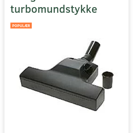
turbomundstykke
POPULÆR