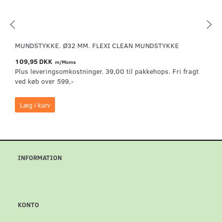
MUNDSTYKKE. Ø32 MM. FLEXI CLEAN MUNDSTYKKE
109,95 DKK
m/Moms
Plus leveringsomkostninger. 39,00 til pakkehops. Fri fragt
ved køb over 599,-
Læg i kurv
INFORMATION
KONTO