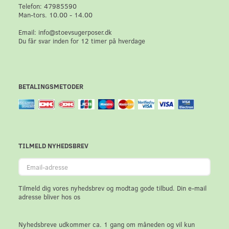
Telefon: 47985590
Man-tors. 10.00 - 14.00
Email: info@stoevsugerposer.dk
Du får svar inden for 12 timer på hverdage
BETALINGSMETODER
TILMELD NYHEDSBREV
Email-
adresse
Tilmeld dig vores nyhedsbrev og modtag gode tilbud. Din e-mail
adresse bliver hos os
Nyhedsbreve udkommer ca. 1 gang om måneden og vil kun