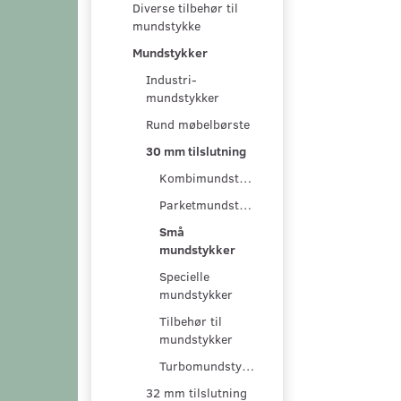
Diverse tilbehør til
mundstykke
Mundstykker
Industri-
mundstykker
Rund møbelbørste
30 mm tilslutning
Kombimundstykker
Parketmundstykker
Små
mundstykker
Specielle
mundstykker
Tilbehør til
mundstykker
Turbomundstykker
32 mm tilslutning