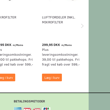
KROFILTER
LUFTFORDELER INKL.
STØVSUGERFI
MIKROFILTER
MIELE ACTIV
AIRCLEAN FIL
50
,95 DKK
299,95 DKK
349,95 DKK
m/Moms
m/Moms
m
us
Plus
Plus
veringsomkostninger.
leveringsomkostninger.
leveringsomk
,00 til pakkehops. Fri
39,00 til pakkehops. Fri
39,00 til pak
agt ved køb over 599,-
fragt ved køb over 599,-
fragt ved køb
æg i kurv
Læg i kurv
Læg i kurv
BETALINGSMETODER