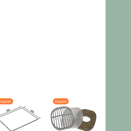
Populær
Populær
Populær