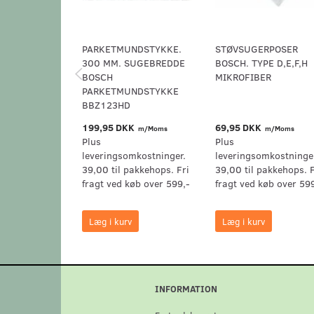
PARKETMUNDSTYKKE.
STØVSUGERPOSER
300 MM. SUGEBREDDE
BOSCH. TYPE D,E,F,H
BOSCH
MIKROFIBER
PARKETMUNDSTYKKE
BBZ123HD
199,95 DKK
69,95 DKK
m/Moms
m/Moms
Plus
Plus
leveringsomkostninger.
leveringsomkostninge
39,00 til pakkehops. Fri
39,00 til pakkehops. F
fragt ved køb over 599,-
fragt ved køb over 59
Læg i kurv
Læg i kurv
INFORMATION