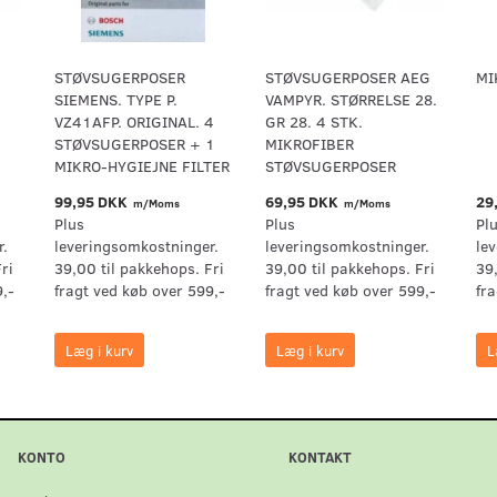
STØVSUGERPOSER
STØVSUGERPOSER AEG
MI
SIEMENS. TYPE P.
VAMPYR. STØRRELSE 28.
VZ41AFP. ORIGINAL. 4
GR 28. 4 STK.
STØVSUGERPOSER + 1
MIKROFIBER
MIKRO-HYGIEJNE FILTER
STØVSUGERPOSER
99,95 DKK
69,95 DKK
29
m/Moms
m/Moms
Plus
Plus
Pl
r.
leveringsomkostninger.
leveringsomkostninger.
le
ri
39,00 til pakkehops. Fri
39,00 til pakkehops. Fri
39
9,-
fragt ved køb over 599,-
fragt ved køb over 599,-
fr
Læg i kurv
Læg i kurv
L
KONTO
KONTAKT