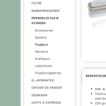
FILTRE
BARBERMASKINER
PERSONLIG PLEJE
KVINDER
Accessories
Epilator
Fladjern
Hårtørre
Krøllejern
Ladyshaver
Fladjernogbørste
BESKRIVELS
EL-APPARATER
GRYDER OG PANDER
ION- & 
Titani
ISENKRAM
med So
KAFFE & ESPRESSO
230 gra