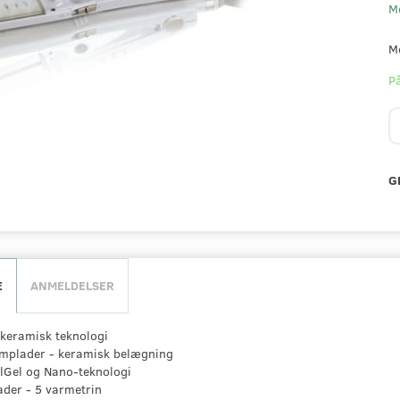
M
M
På
G
E
ANMELDELSER
keramisk teknologi
umplader - keramisk belægning
lGel og Nano-teknologi
der - 5 varmetrin