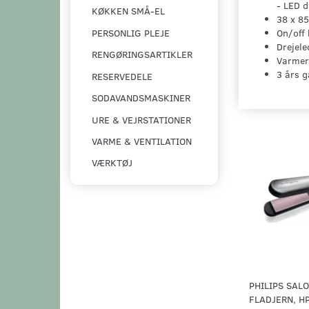
- LED d
KØKKEN SMÅ-EL
38 x 8
On/off 
PERSONLIG PLEJE
Drejele
RENGØRINGSARTIKLER
Varmer
3 års g
RESERVEDELE
SODAVANDSMASKINER
URE & VEJRSTATIONER
VARME & VENTILATION
VÆRKTØJ
PHILIPS SAL
FLADJERN, H