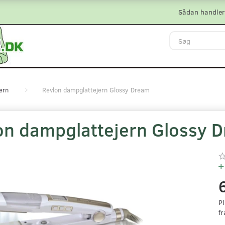
Sådan handler
ern
Revlon dampglattejern Glossy Dream
on dampglattejern Glossy 
Pl
fr