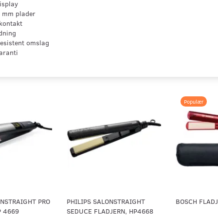
isplay
5 mm plader
kontakt
dning
esistent omslag
aranti
Populær
ONSTRAIGHT PRO
PHILIPS SALONSTRAIGHT
BOSCH FLADJ
P 4669
SEDUCE FLADJERN, HP4668