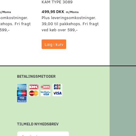
KAM TYPE 3089
499,95 DKK
/Moms
m/Moms
somkostninger.
Plus leveringsomkostninger.
kehops. Fri fragt
39,00 til pakkehops. Fri fragt
599,-
ved køb over 599,-
Læg i kurv
BETALINGSMETODER
TILMELD NYHEDSBREV
Email-