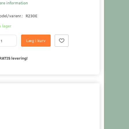
ere information
odel/varenr.:
R230E
 lager
Læg i kurv
RATIS levering!