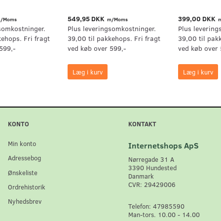
549,95 DKK
399,00 DKK
/Moms
m/Moms
m
somkostninger.
Plus leveringsomkostninger.
Plus levering
kehops. Fri fragt
39,00 til pakkehops. Fri fragt
39,00 til pak
599,-
ved køb over 599,-
ved køb over 
Læg i kurv
Læg i kurv
KONTO
KONTAKT
Min konto
Internetshops ApS
Adressebog
Nørregade 31 A
3390 Hundested
Ønskeliste
Danmark
CVR: 29429006
Ordrehistorik
Nyhedsbrev
Telefon: 47985590
Man-tors. 10.00 - 14.00