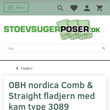
Menu
Skifte navigation
Fladjern
OBH nordica Comb &
Straight fladjern med
kam type 3089