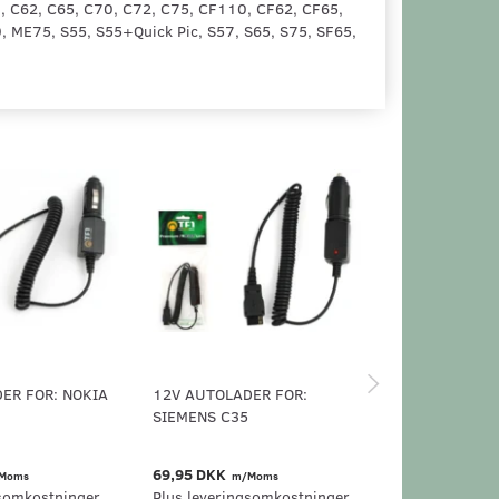
, C62, C65, C70, C72, C75, CF110, CF62, CF65,
ME75, S55, S55+Quick Pic, S57, S65, S75, SF65,
ER FOR: NOKIA
12V AUTOLADER FOR:
12V AUTOLAD
SIEMENS C35
ERICSSON K
69,95 DKK
69,95 DKK
Moms
m/Moms
m/
somkostninger.
Plus leveringsomkostninger.
Plus levering