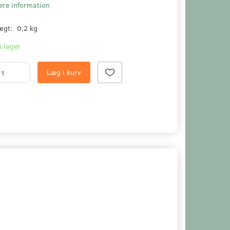
ere information
ægt:
0,2 kg
 lager
Læg i kurv