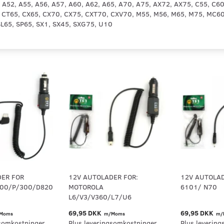
 A52, A55, A56, A57, A60, A62, A65, A70, A75, AX72, AX75, C55, C60
 CT65, CX65, CX70, CX75, CXT70, CXV70, M55, M56, M65, M75, MC60, 
SL65, SP65, SX1, SX45, SXG75, U10
DER FOR
12V AUTOLADER FOR:
12V AUTOLAD
00/P/300/D820
MOTOROLA
6101/ N70
L6/V3/V360/L7/U6
69,95 DKK
69,95 DKK
Moms
m/Moms
m/
somkostninger.
Plus leveringsomkostninger.
Plus levering