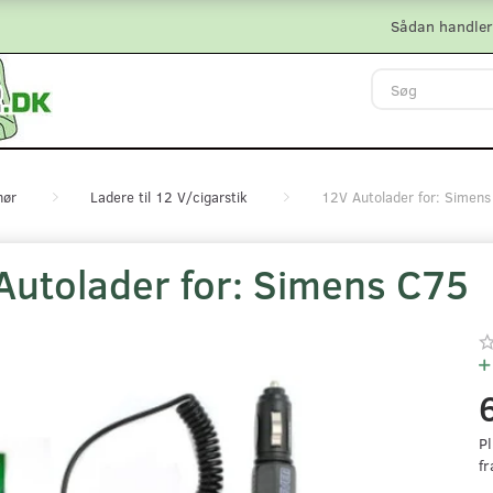
Sådan handler
hør
Ladere til 12 V/cigarstik
12V Autolader for: Simen
Autolader for: Simens C75
Pl
fr