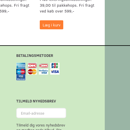
kehops. Fri fragt
39,00 til pakkehops. Fri fragt
39,00 til pak
599,-
ved køb over 599,-
ved køb over 
Læg i kurv
Læg i kurv
BETALINGSMETODER
TILMELD NYHEDSBREV
Email-
adresse
Tilmeld dig vores nyhedsbrev
og modtag gode tilbud. Din