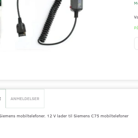
M
V
På
E
ANMELDELSER
 Siemens mobiltelefoner. 12 V lader til Siemens C75 mobiltelefoner