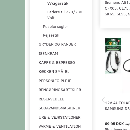
Siemens A51,
V/cigarstik
CFX65, CL75,
Ladere til 220/230
SK65, SL55, 
Volt
Poseforsegler
Rejsestik
GRYDER OG PANDER
ISENKRAM
KAFFE & ESPRESSO
KØKKEN SMÅ-EL
PERSONLIG PLEJE
RENGØRINGSARTIKLER
RESERVEDELE
12V AUTOLA
SODAVANDSMASKINER
SAMSUNG D8
URE & VEJRSTATIONER
69,95 DKK
m/
VARME & VENTILATION
Plus levering