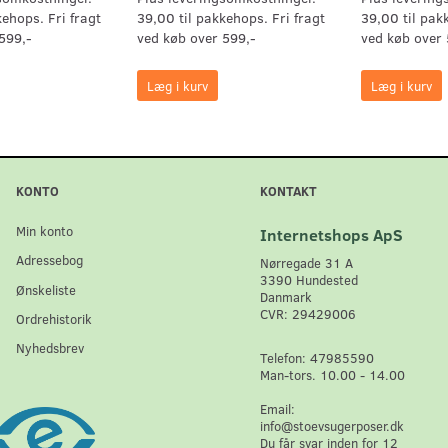
kehops. Fri fragt
39,00 til pakkehops. Fri fragt
39,00 til pak
599,-
ved køb over 599,-
ved køb over 
Læg i kurv
Læg i kurv
KONTO
KONTAKT
Min konto
Internetshops ApS
Adressebog
Nørregade 31 A
3390 Hundested
Ønskeliste
Danmark
CVR: 29429006
Ordrehistorik
Nyhedsbrev
Telefon: 47985590
Man-tors. 10.00 - 14.00
Email:
info@stoevsugerposer.dk
Du får svar inden for 12