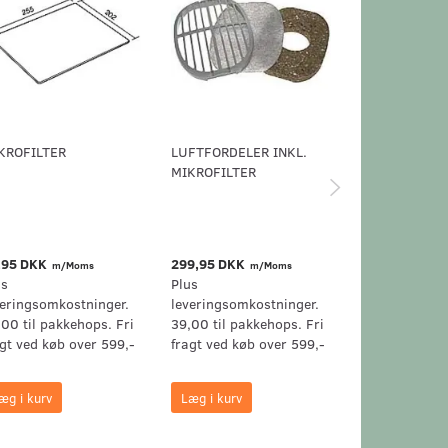
KROFILTER
LUFTFORDELER INKL.
STØVSUGERFI
MIKROFILTER
MIELE ACTIV
AIRCLEAN FIL
50
,95 DKK
299,95 DKK
349,95 DKK
m/Moms
m/Moms
m
us
Plus
Plus
veringsomkostninger.
leveringsomkostninger.
leveringsomk
,00 til pakkehops. Fri
39,00 til pakkehops. Fri
39,00 til pak
agt ved køb over 599,-
fragt ved køb over 599,-
fragt ved køb
æg i kurv
Læg i kurv
Læg i kurv