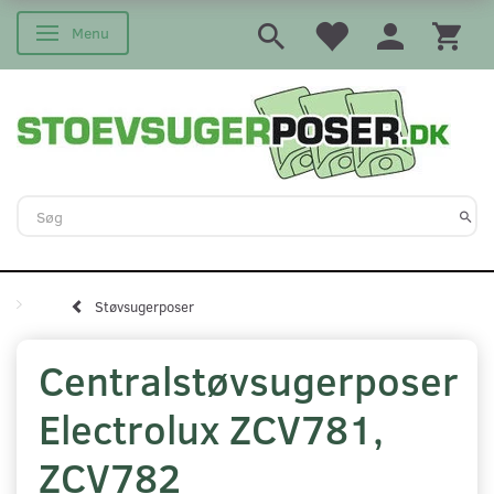
Menu
Skifte navigation
Støvsugerposer
Centralstøvsugerposer
Electrolux ZCV781,
ZCV782