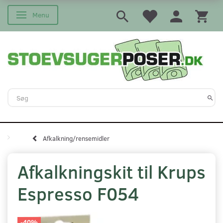
Menu
Skifte navigation
Afkalkning/rensemidler
Afkalkningskit til Krups
Espresso F054
-40%