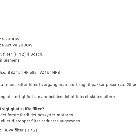
epa 2000W
pa Active 2000W
 filter (H 12) il Bosch.
il Siemens
else: BBZ151HF eller VZ151HFB
 at men skifter filter hvergang man har brugt 5 pakker poser (ca. 25 po
g af særligt fint støv anbefales det at filteret skiftes oftere.
vigtigt at skifte filter?
 det første fordi det beskytter motoren
vil et tilstoppet filter reducere sugeevnen.
. HEPA filter (H 12)