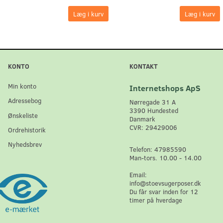
Læg i kurv
Læg i kurv
KONTO
KONTAKT
Min konto
Internetshops ApS
Adressebog
Nørregade 31 A
3390 Hundested
Ønskeliste
Danmark
CVR: 29429006
Ordrehistorik
Nyhedsbrev
Telefon: 47985590
Man-tors. 10.00 - 14.00
Email:
info@stoevsugerposer.dk
Du får svar inden for 12
timer på hverdage