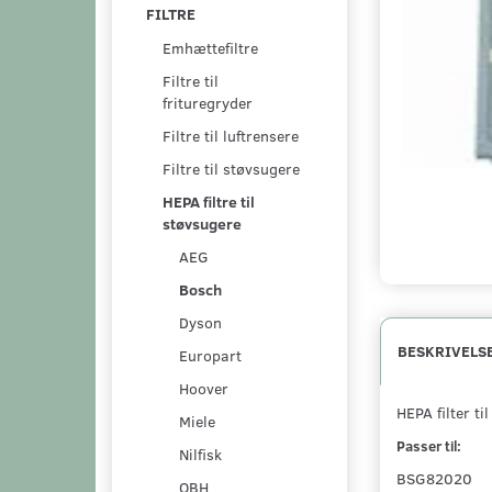
FILTRE
Emhættefiltre
Filtre til
frituregryder
Filtre til luftrensere
Filtre til støvsugere
HEPA filtre til
støvsugere
AEG
Bosch
Dyson
BESKRIVELS
Europart
Hoover
HEPA filter ti
Miele
Passer til:
Nilfisk
BSG82020
OBH