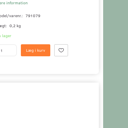
ere information
odel/varenr.:
791079
ægt:
0,2 kg
 lager
Læg i kurv