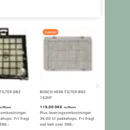
Populær
Populær
FILTER BBZ
BOSCH HEPA FILTER BBZ
BOSCH HEPA 
152HF
HF
119,00 DKK
99,00 DKK
m/Moms
m/Moms
m/
somkostninger.
Plus leveringsomkostninger.
Plus levering
kehops. Fri fragt
39,00 til pakkehops. Fri fragt
39,00 til pak
599,-
ved køb over 599,-
ved køb over 