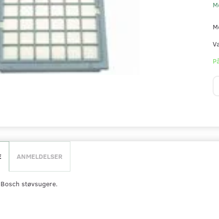
M
M
V
På
E
ANMELDELSER
l Bosch støvsugere.