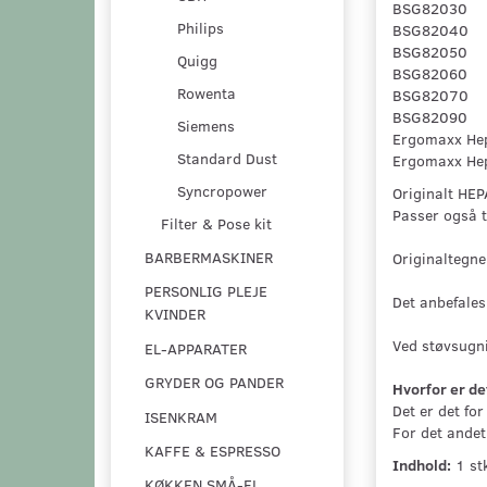
BSG82030
Philips
BSG82040
BSG82050
Quigg
BSG82060
Rowenta
BSG82070
BSG82090
Siemens
Ergomaxx H
Standard Dust
Ergomaxx He
Syncropower
Originalt HEPA
Passer også t
Filter & Pose kit
BARBERMASKINER
Originaltegn
PERSONLIG PLEJE
Det anbefales
KVINDER
Ved støvsugnin
EL-APPARATER
GRYDER OG PANDER
Hvorfor er det 
Det er det for
ISENKRAM
For det andet 
KAFFE & ESPRESSO
Indhold:
1 stk
KØKKEN SMÅ-EL