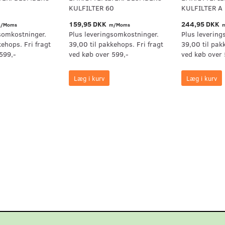
KULFILTER 60
KULFILTER A
159,95 DKK
244,95 DKK
/Moms
m/Moms
m
somkostninger.
Plus leveringsomkostninger.
Plus levering
kehops. Fri fragt
39,00 til pakkehops. Fri fragt
39,00 til pak
599,-
ved køb over 599,-
ved køb over 
Læg i kurv
Læg i kurv