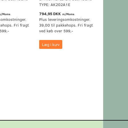
TYPE: AK202A1E
TYPE: AK203
794,95 DKK
449,95 DKK
/Moms
m/Moms
m
somkostninger.
Plus leveringsomkostninger.
Plus levering
kehops. Fri fragt
39,00 til pakkehops. Fri fragt
39,00 til pak
599,-
ved køb over 599,-
ved køb over 
Læg i kurv
Læg i kurv