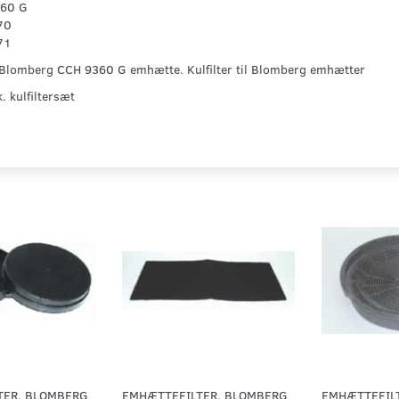
60 G
70
71
il Blomberg CCH 9360 G emhætte. Kulfilter til Blomberg emhætter
. kulfiltersæt
TER. BLOMBERG
EMHÆTTEFILTER. BLOMBERG
EMHÆTTEFIL