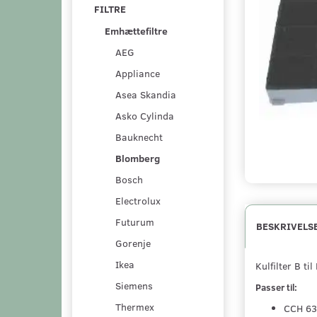
FILTRE
Emhættefiltre
AEG
Appliance
Asea Skandia
Asko Cylinda
Bauknecht
Blomberg
Bosch
Electrolux
Futurum
BESKRIVELS
Gorenje
Ikea
Kulfilter B t
Siemens
Passer til:
Thermex
CCH 6