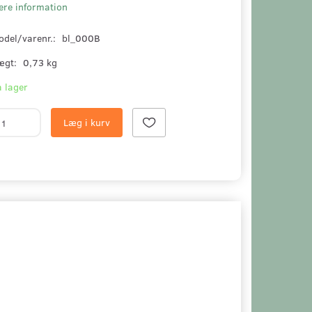
ere information
odel/varenr.:
bl_000B
ægt:
0,73 kg
 lager
Læg i kurv