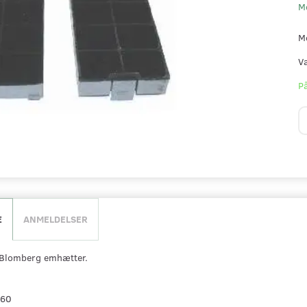
M
M
V
På
E
ANMELDELSER
il Blomberg emhætter.
360