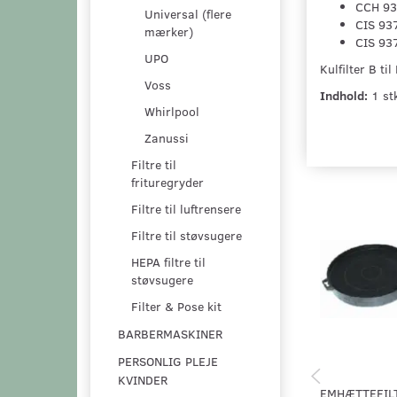
CCH 93
Universal (flere
CIS 93
mærker)
CIS 93
UPO
Kulfilter B t
Voss
Indhold:
1 stk
Whirlpool
Zanussi
Filtre til
frituregryder
Filtre til luftrensere
Filtre til støvsugere
HEPA filtre til
støvsugere
Filter & Pose kit
BARBERMASKINER
PERSONLIG PLEJE
KVINDER
EMHÆTTEFIL