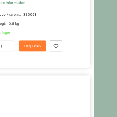
ere information
odel/varenr.:
310063
ægt:
0,5 kg
 lager
Læg i kurv