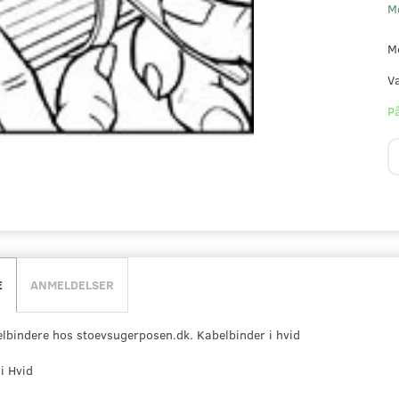
M
M
V
På
E
ANMELDELSER
lbindere hos stoevsugerposen.dk. Kabelbinder i hvid
i Hvid