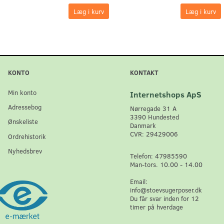
Læg i kurv
Læg i kurv
KONTO
KONTAKT
Min konto
Internetshops ApS
Adressebog
Nørregade 31 A
3390 Hundested
Ønskeliste
Danmark
CVR: 29429006
Ordrehistorik
Nyhedsbrev
Telefon: 47985590
Man-tors. 10.00 - 14.00
Email:
info@stoevsugerposer.dk
Du får svar inden for 12
timer på hverdage