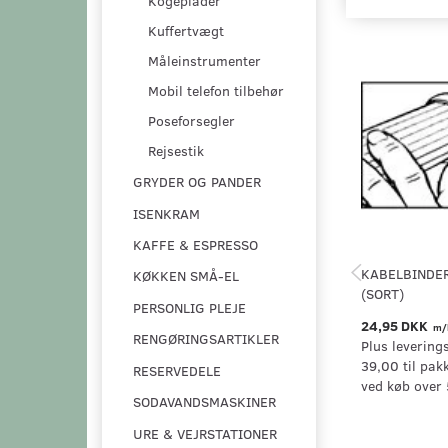
Kogeplader
Kuffertvægt
Måleinstrumenter
Mobil telefon tilbehør
Poseforsegler
Rejsestik
GRYDER OG PANDER
ISENKRAM
KAFFE & ESPRESSO
KABELBINDER
KØKKEN SMÅ-EL
(SORT)
PERSONLIG PLEJE
24,95 DKK
m/
RENGØRINGSARTIKLER
Plus levering
39,00 til pak
RESERVEDELE
ved køb over 
SODAVANDSMASKINER
URE & VEJRSTATIONER