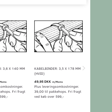
: 3,6 X 140 MM
KABELBINDER: 3,5 X 178 MM
KABELBINDER
(HVID)
(SORT)
49,95 DKK
49,95 DKK
Moms
m/Moms
m/
somkostninger.
Plus leveringsomkostninger.
Plus levering
kehops. Fri fragt
39,00 til pakkehops. Fri fragt
39,00 til pak
599,-
ved køb over 599,-
ved køb over 