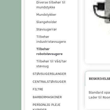
Diverse tilbehør til
mundstykke
Mundstykker
Slangeholder
Støvsugerrør
Tilbehør
industristøvsugere
Tilbehør
robotstøvsugere
Tilbehør til Våd/tør
støvsug
STØVSUGERSLANGER
BESKRIVELS
CENTRALSTØVSUGER
FILTRE
Standard opa
BARBERMASKINER
Lader til Ro
PERSONLIG PLEJE
KVINDER