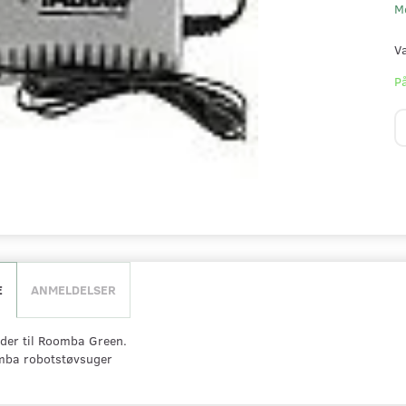
M
V
På
E
ANMELDELSER
der til Roomba Green.
omba robotstøvsuger