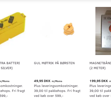
TRA BATTERI
GUL MØTRIK PÅ BØRSTEN
MAGNETBÅND 
 SILVER)
(2 METER)
49,95 DKK
199,95 DKK
m/Moms
m/Moms
m
somkostninger.
Plus leveringsomkostninger.
Plus levering
kehops. Fri fragt
39,00 til pakkehops. Fri fragt
39,00 til pak
599,-
ved køb over 599,-
ved køb over 