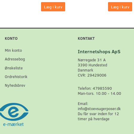
Læg i kurv
Læg i kurv
KONTO
KONTAKT
Min konto
Internetshops ApS
Adressebog
Nørregade 31 A
3390 Hundested
Ønskeliste
Danmark
CVR: 29429006
Ordrehistorik
Nyhedsbrev
Telefon: 47985590
Man-tors. 10.00 - 14.00
Email:
info@stoevsugerposer.dk
Du får svar inden for 12
timer på hverdage