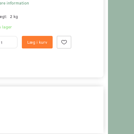
ere information
ægt:
2 kg
 lager
Læg i kurv