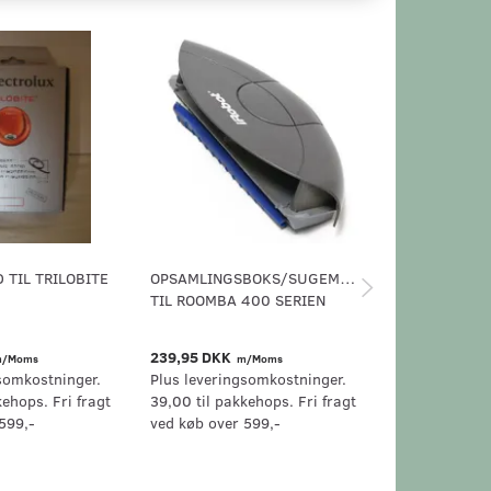
TIL TRILOBITE
OPSAMLINGSBOKS/SUGEMOTOR
DEN LANGE B
TIL ROOMBA 400 SERIEN
UNDER ROOM
ROOMBA GRE
239,95 DKK
139,95 DKK
/Moms
m/Moms
m
somkostninger.
Plus leveringsomkostninger.
Plus levering
kehops. Fri fragt
39,00 til pakkehops. Fri fragt
39,00 til pak
599,-
ved køb over 599,-
ved køb over 