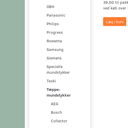
39,00 til pak
OBH
ved køb over 
Panasonic
Læg i kurv
Philips
Progress
Rowenta
Samsung
Siemens
Specielle
mundstykker
Taski
Tæppe-
mundstykker
AEG
Bosch
Collector