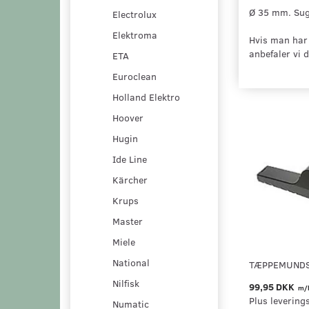
Ø 35 mm. Su
Electrolux
Elektroma
Hvis man har 
anbefaler vi 
ETA
Euroclean
Holland Elektro
Hoover
Hugin
Ide Line
Kärcher
Krups
Master
Miele
National
TÆPPEMUNDS
Nilfisk
99,95 DKK
m/
Plus levering
Numatic