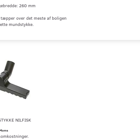
gebredde: 260 mm
tæpper over det meste af boligen
dette mundstykke.
TYKKE NILFISK
Moms
somkostninger.