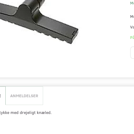
M
M
V
På
E
ANMELDELSER
kke med drejeligt knæled.