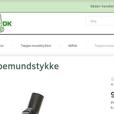
Sådan handler
ker
Tæppe-mundstykker
Nilfisk
Tæppemunds
pemundstykke
Pl
fr