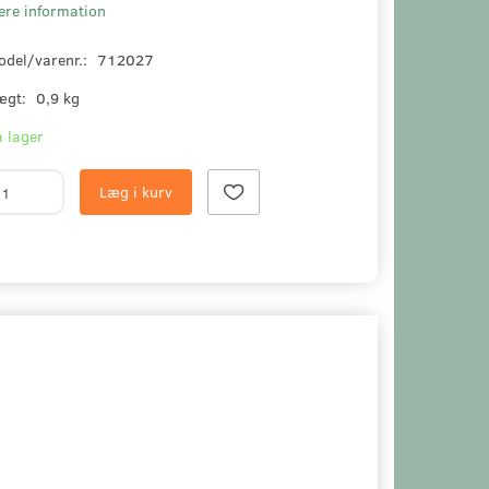
ere information
odel/varenr.:
712027
ægt:
0,9 kg
 lager
Læg i kurv