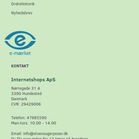
Ordrehistorik
Nyhedsbrev
KONTAKT
Internetshops ApS
Nørregade 31 A
3390 Hundested
Danmark
CVR: 29429006
Telefon: 47985590
Man-tors. 10.00 - 14.00
Email: info@stoevsugerposer.dk
Du får svar inden for 12 timer på hverdage