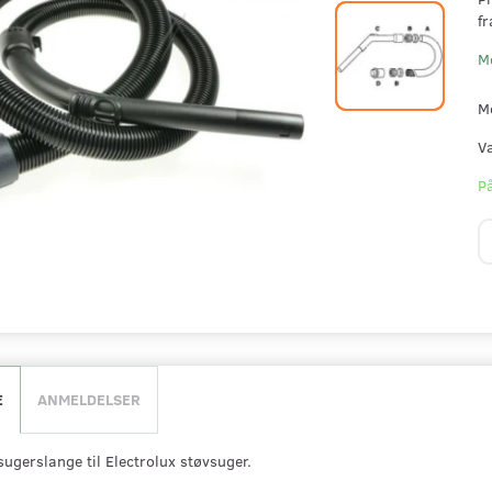
fr
M
M
V
På
E
ANMELDELSER
ugerslange til Electrolux støvsuger.