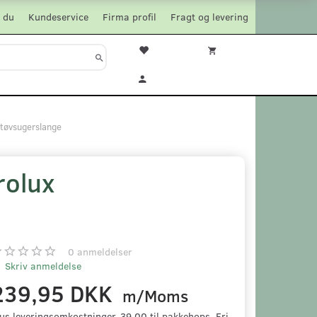
 du
Kundeservice
Firma profil
Fragt og levering
støvsugerslange
rolux
0
anmeldelser
Skriv anmeldelse
239,95 DKK
m/Moms
us leveringsomkostninger. 39,00 til pakkehops. Fri