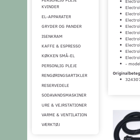
Electro
KVINDER
Electro
Electr
EL-APPARATER
Electro
Electr
GRYDER OG PANDER
Electr
ISENKRAM
Electr
Electr
KAFFE & ESPRESSO
Electro
KØKKEN SMÅ-EL
Electr
- model
PERSONLIG PLEJE
Originalbeteg
RENGØRINGSARTIKLER
32430
RESERVEDELE
SODAVANDSMASKINER
URE & VEJRSTATIONER
VARME & VENTILATION
VÆRKTØJ