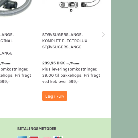
LANGE.
STØVSUGERSLANGE.
SLANGEOPH
IGINAL
KOMPLET ELECTROLUX
STØVSUGERSLANGE
LANGE
239,95 DKK
129,95 DKK
/Moms
m/Moms
m
somkostninger.
Plus leveringsomkostninger.
Plus levering
kehops. Fri fragt
39,00 til pakkehops. Fri fragt
39,00 til pak
599,-
ved køb over 599,-
ved køb over 
Læg i kurv
Læg i kurv
BETALINGSMETODER