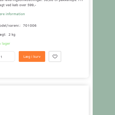
agt ved køb over 599,-
ere information
odel/varenr.:
701006
ægt:
2 kg
 lager
Læg i kurv