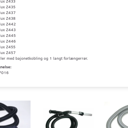
lux Z433
lux Z435
olux Z437
lux Z438
olux Z442
olux Z443
olux Z445
olux Z446
lux Z455
olux Z457
ler med bajonetkobling og 1 langt forlængerrør.
nelse:
7016