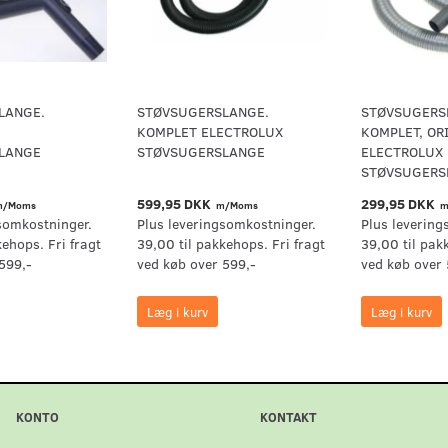
LANGE.
STØVSUGERSLANGE.
STØVSUGERS
KOMPLET ELECTROLUX
KOMPLET, OR
LANGE
STØVSUGERSLANGE
ELECTROLUX
STØVSUGERS
599,95 DKK
299,95 DKK
/Moms
m/Moms
m
somkostninger.
Plus leveringsomkostninger.
Plus levering
kehops. Fri fragt
39,00 til pakkehops. Fri fragt
39,00 til pak
599,-
ved køb over 599,-
ved køb over 
Læg i kurv
Læg i kurv
KONTO
KONTAKT