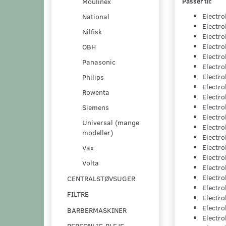
Moulinex
Passer til:
Electro
National
Electro
Nilfisk
Electro
Electr
OBH
Electro
Panasonic
Electro
Electro
Philips
Electr
Rowenta
Electr
Electro
Siemens
Electr
Universal (mange
Electr
modeller)
Electro
Electro
Vax
Electro
Volta
Electro
Electro
CENTRALSTØVSUGER
Electro
FILTRE
Electro
Electro
BARBERMASKINER
Electro
PERSONLIG PLEJE