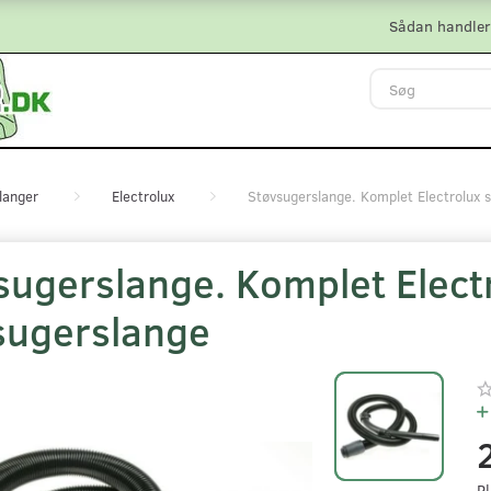
Sådan handler
langer
Electrolux
Støvsugerslange. Komplet Electrolux 
sugerslange. Komplet Elect
sugerslange
Pl