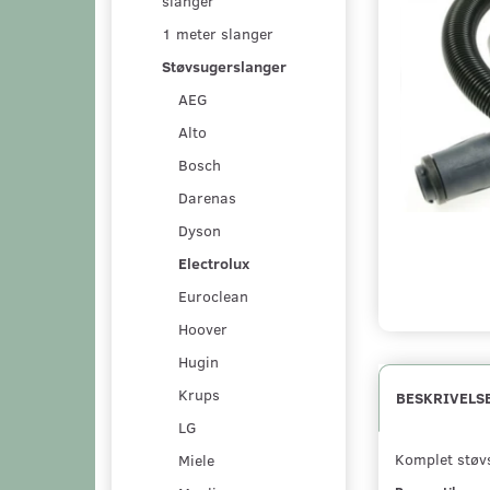
slanger
1 meter slanger
Støvsugerslanger
AEG
Alto
Bosch
Darenas
Dyson
Electrolux
Euroclean
Hoover
Hugin
Krups
BESKRIVELS
LG
Komplet støvs
Miele