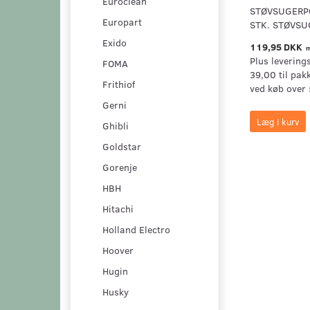
Euroclean
STØVSUGERPO
Europart
STK. STØVS
Exido
119,95 DKK
m
Plus levering
FOMA
39,00 til pak
Frithiof
ved køb over 
Gerni
Læg i kurv
Ghibli
Goldstar
Gorenje
HBH
Hitachi
Holland Electro
Hoover
Hugin
Husky