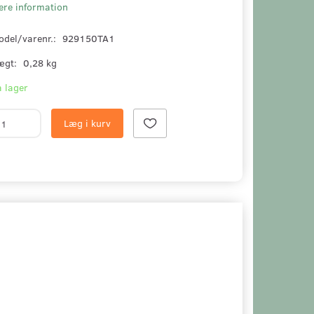
ere information
odel/varenr.:
929150TA1
ægt:
0,28 kg
 lager
Læg i kurv