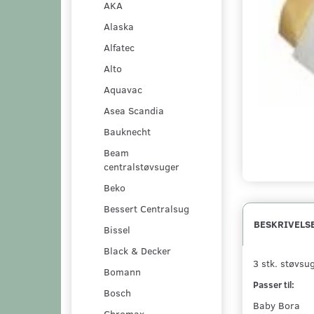
AKA
Alaska
Alfatec
Alto
Aquavac
Asea Scandia
Bauknecht
Beam
centralstøvsuger
Beko
Bessert Centralsug
BESKRIVELS
Bissel
Black & Decker
3 stk. støvsu
Bomann
Passer til:
Bosch
Baby Bora
Chromax