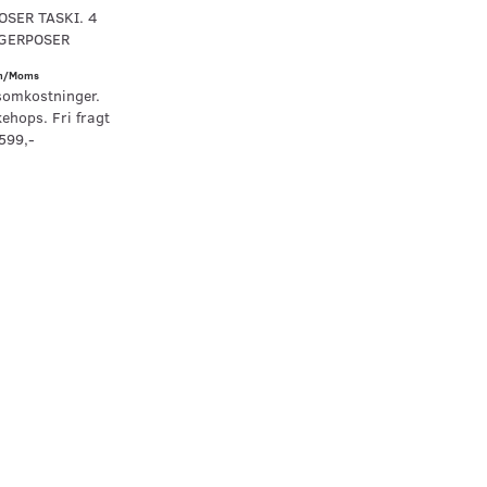
SER TASKI. 4
UGERPOSER
/Moms
somkostninger.
kehops. Fri fragt
599,-