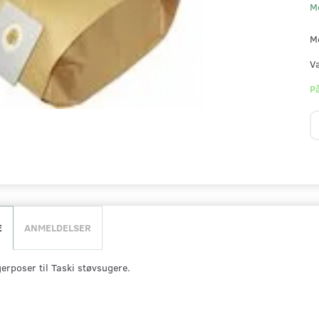
M
M
V
På
E
ANMELDELSER
gerposer til Taski støvsugere.