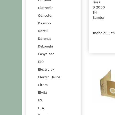
Bora
D 2000
Clatronic
S4
Collector
Samba
Daewoo
Darell
Indhold:
3 st
Darenas
DeLonghi
Easyclean
EIO
Electrolux
Elektro Helios
Elram
Elvita
ES
ETA