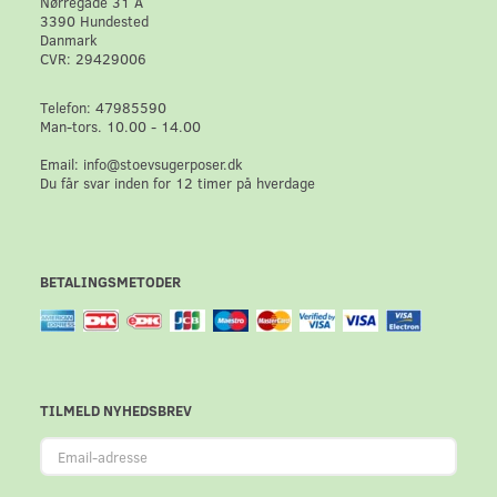
Nørregade 31 A
3390 Hundested
Danmark
CVR: 29429006
Telefon: 47985590
Man-tors. 10.00 - 14.00
Email: info@stoevsugerposer.dk
Du får svar inden for 12 timer på hverdage
BETALINGSMETODER
TILMELD NYHEDSBREV
Email-
adresse