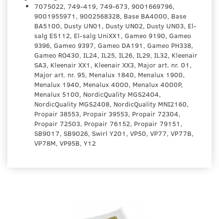
7075022, 749-419, 749-673, 9001669796,
9001955971, 9002568328, Base BA4000, Base
BA5100, Dusty UN01, Dusty UN02, Dusty UN03, El-
salg ES112, El-salg UniXX1, Gameo 9190, Gameo
9396, Gameo 9397, Gameo DA191, Gameo PH338,
Gameo RO430, IL24, IL25, IL26, IL29, IL32, Kleenair
SA3, Kleenair XX1, Kleenair XX3, Major art. nr. 01,
Major art. nr. 95, Menalux 1840, Menalux 1900,
Menalux 1940, Menalux 4000, Menalux 4000P,
Menalux 5100, NordicQuality MGS2404,
NordicQuality MGS2408, NordicQuality MNI2160,
Propair 38553, Propair 39553, Propair 72304,
Propair 72503, Propair 76152, Propair 79151,
SB9017, SB9026, Swirl Y201, VP50, VP77, VP77B,
VP78M, VP95B, Y12