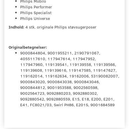
Philips Mobilo
Philips Performer
Philips Specialist
Philips Universe
Indhold:
4 stk. originale Philips støvsugerposer
Originalbetegnelser:
9000844804, 9001955211, 2190791067,
4055117610, 117947614, 117947952,
117947960, 119139541, 119139558, 119139566,
119139608, 119139616, 119147585, 119147627,
119162014, 119162634, 19162006, 53190082007,
9000843020, 9000843038, 9000843046,
9000844812, 9001953588, 9002560598,
9002564723, 9092880203, 9092880302,
9092880542, 9092880559, E15, E18, E200, E201,
E41, FC8021/03, Swirl PH86, E201S, 9001684589