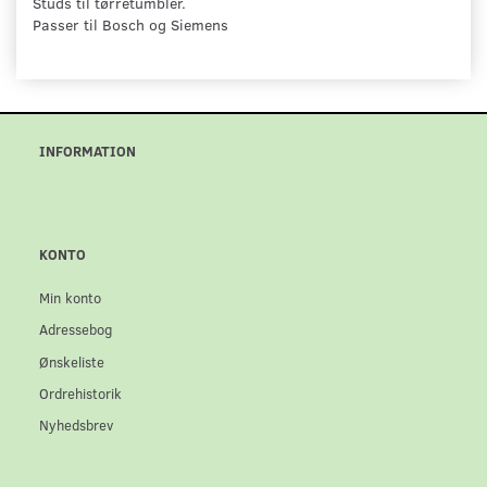
Studs til tørretumbler.
Passer til Bosch og Siemens
INFORMATION
KONTO
Min konto
Adressebog
Ønskeliste
Ordrehistorik
Nyhedsbrev