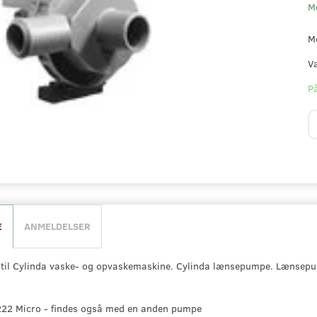
M
M
V
På
E
ANMELDELSER
il Cylinda vaske- og opvaskemaskine. Cylinda lænsepumpe. Lænsepu
22 Micro - findes også med en anden pumpe