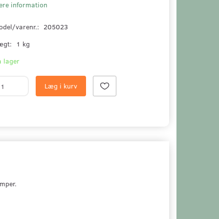
ere information
odel/varenr.:
205023
ægt:
1 kg
 lager
Læg i kurv
mper.