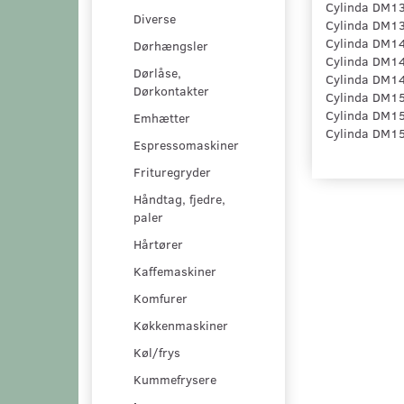
Cylinda DM13
Diverse
Cylinda DM13
Cylinda DM14
Dørhængsler
Cylinda DM14
Dørlåse,
Cylinda DM14
Dørkontakter
Cylinda DM15
Cylinda DM15
Emhætter
Cylinda DM15
Espressomaskiner
Frituregryder
Håndtag, fjedre,
paler
Hårtører
Kaffemaskiner
Komfurer
Køkkenmaskiner
Køl/frys
Kummefrysere