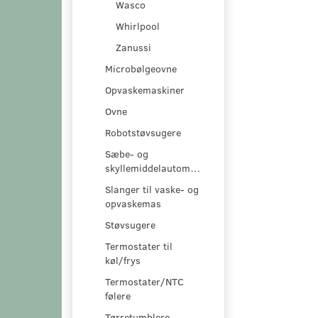
Wasco
Whirlpool
Zanussi
Microbølgeovne
Opvaskemaskiner
Ovne
Robotstøvsugere
Sæbe- og
skyllemiddelautomater
Slanger til vaske- og
opvaskemas
Støvsugere
Termostater til
køl/frys
Termostater/NTC
følere
Tørretumblere