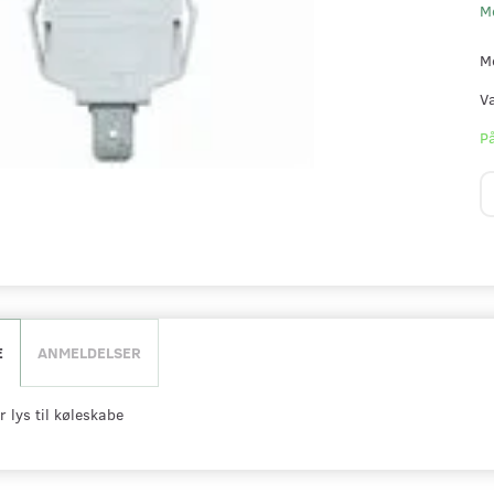
M
M
V
På
E
ANMELDELSER
 lys til køleskabe