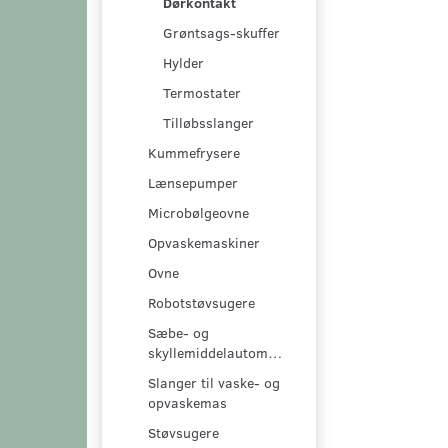
Dørkontakt
Grøntsags-skuffer
Hylder
Termostater
Tilløbsslanger
Kummefrysere
Lænsepumper
Microbølgeovne
Opvaskemaskiner
Ovne
Robotstøvsugere
Sæbe- og
skyllemiddelautomater
Slanger til vaske- og
opvaskemas
Støvsugere