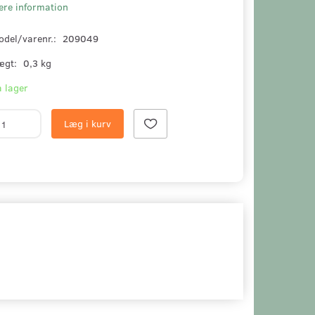
ere information
odel/varenr.:
209049
ægt:
0,3 kg
 lager
Læg i kurv